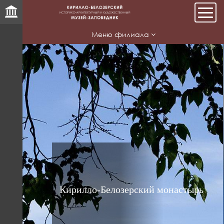
Мен
Меню филиала
ь
Кирилло-Белозерский монастырь