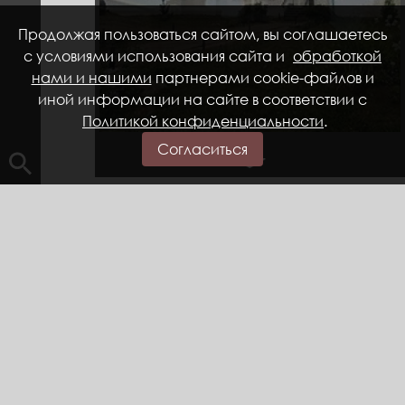
Продолжая пользоваться сайтом, вы соглашаетесь
с условиями использования сайта и
обработкой
нами и нашими
партнерами cookie-файлов и
иной информации на сайте в соответствии с
Политикой конфиденциальности
.
Архимандричьи кельи
Согласиться
Home
Museum Complexes (Branches)
KIRILLO-
BELOZERSKY MUSEUM-RESERVE
Кирилло-Белозерский монастырь был
основан в 1397 году монахом Кириллом,
самым известным из учеников и
последователей Сергия Радонежского.
Кирилл пришёл на берег Сиверского озера в
возрасте 60 лет и скончался на 90 году
жизни. Он прославился многими чудесами и