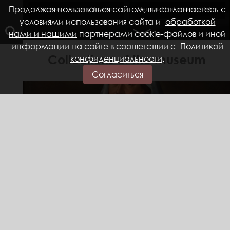
seum-
Продолжая пользоваться сайтом, вы соглашаетесь с
Dionysiy Frescoes Museum
Memorial Flat of Vasily Belov
условиями использования сайта и
обработкой
нами и нашими
партнерами cookie-файлов и иной
информации на сайте в соответствии с
Политикой
Collections of the museum
конфиденциальности
.
Согласиться
Read more