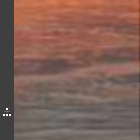
Ансамбль Кирилло-Белозерского монастыря
Основан в 1397 Кириллом Белозерским на берегу Сиверского
озера