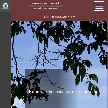
Мен
Меню филиала
ь
Кирилло-Белозерский монастырь