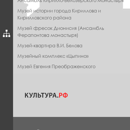
Ансамбль Кирилло-Белозерского монастыря
ФУТЕР
Музей истории города Кириллова и
Кирилловского района
Музей фресок Дионисия (Ансамбль
Ферапонтова монастыря)
Музей-квартира В.И. Белова
Музейный комплекс «Цыпино»
Музей Евгения Преображенского