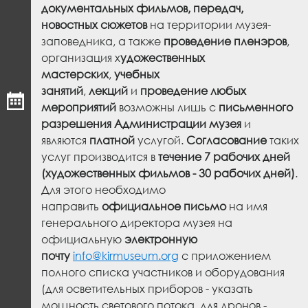
документальных фильмов, передач,
новостных сюжетов
на территории музея-
заповедника, а также
проведение пленэров
,
организация х
удожественных
мастерских
,
учебных
занятий
,
лекций
и
проведение любых
мероприятий
возможны лишь с
письменного
разрешения Администрации музея
и
являются
платной
услугой.
Согласование
таких
услуг производится в
течение 7 рабочих дней
(художественных фильмов - 30 рабочих дней)
.
Для этого необходимо
направить
официальное письмо
на имя
генерального директора музея на
официальную
электронную
почту
info@kirmuseum.org
с приложением
полного списка участников и оборудования
(для осветительных приборов - указать
мощность светового потока, для дронов -