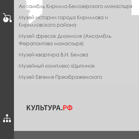
МЕНЮ
Ансамбль Кирилло-Белозерского монастыря
ФУТЕР
Музей истории города Кириллова и
Кирилловского района
Музей фресок Дионисия (Ансамбль
Ферапонтова монастыря)
Музей-квартира В.И. Белова
Музейный комплекс «Цыпино»
Музей Евгения Преображенского