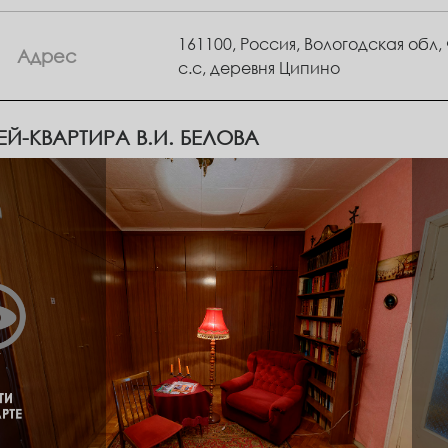
161100, Россия, Вологодская обл
Адрес
с.с, деревня Ципино
Й-КВАРТИРА В.И. БЕЛОВА