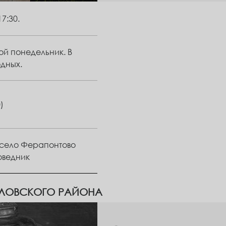
17:30.
ной понедельник. В
одных.
)
, село Ферапонтово
оведник
ЛЛОВСКОГО РАЙОНА