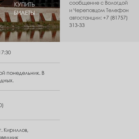
сообщение с Вологдой
КУПИТЬ
и Череповцом Телефон
БИЛЕТЫ
автостанции:
+7 (81757)
313-33
17:30
ной понедельник. В
одных.
0)
г. Кириллов,
оведник