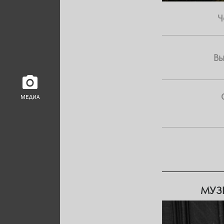
Ч
В
МЕДИА
МУЗ