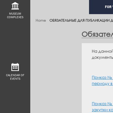
Main
FOR 
navig
MUSEUM
COMPLEXES
Home
ОБЯЗАТЕЛЬНЫЕ ДЛЯ ПУБЛИКАЦИИ 
Обязате
На данной
документы
CALENDAR OF
Приказ № 
EVENTS
периоду в
Приказ № 2
закупки к