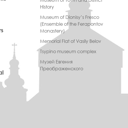
Museum of Town and District
History
Museum of Dionisy’s Fresco
(Ensemble of the Ferapontov
rs
Monastery)
Memorial Flat of Vasily Belov
Tsypino museum complex
Музей Евгения
Преображенского
al