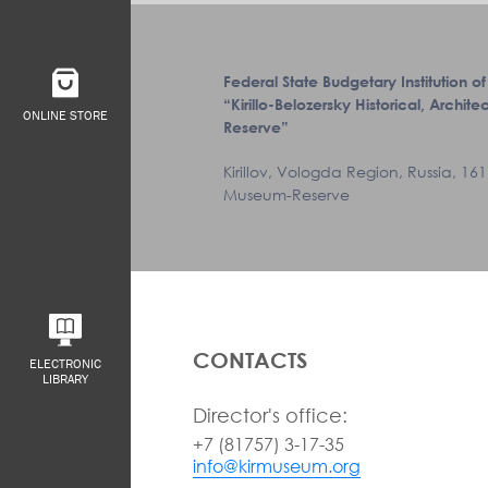
Federal State Budgetary Institution of
“Kirillo-Belozersky Historical, Archi
ONLINE STORE
Reserve”
Kirillov, Vologda Region, Russia, 1611
Museum-Reserve
CONTACTS
ELECTRONIC
LIBRARY
Director's office:
+7 (81757) 3-17-35
info@kirmuseum.org