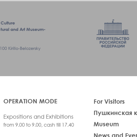
 Culture
tectural and Art Museum-
00 Kirillo-Belozersky
ЛЕВАЯ
OPERATION MODE
For Visitors
ЧАСТЬ
Пушкинская 
ФУТЕР
Expositions and Exhibitions
Museum
from 9.00 to 9.00, cash till 17.40
News and Eve