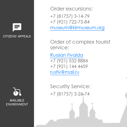
Order excursions:
+7 (81757) 3-14-79
+7 (921) 722-75-84
museum@kirmuseum.org
CITIZENS' APPEALS
Order of complex tourist
service:
Russian Fivaida
+7 (921) 532 8884
+7 (921) 144 4459
rusfiv@mail.ru
Security Service:
+7 (81757) 3-26-74
AVAILABLE
ENVIRONMENT