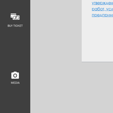
утвержден
работ, ус
предприн
BUY TICKET
MEDIA