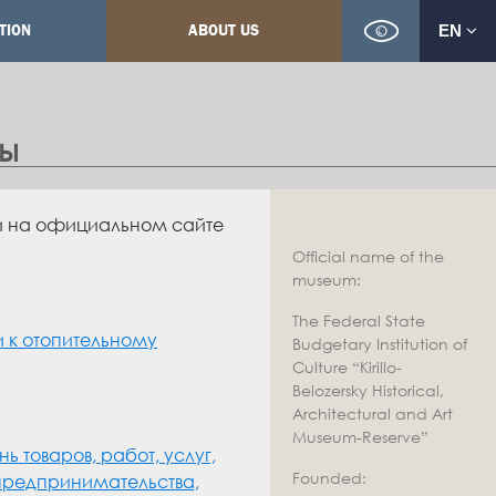
TION
ABOUT US
EN
ты
и на официальном сайте
Official name of the
museum:
The Federal State
и к отопительному
Budgetary Institution of
Culture “Kirillo-
Belozersky Historical,
Architectural and Art
Museum-Reserve”
ь товаров, работ, услуг,
Founded:
 предпринимательства,