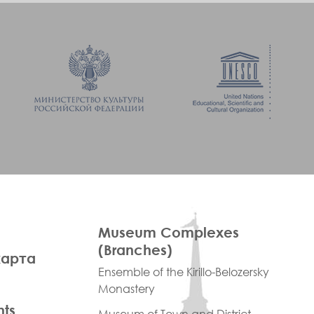
ПРАВОЕ
Museum Complexes
МЕНЮ
(Branches)
карта
ФУТЕР
Ensemble of the Kirillo-Belozersky
Monastery
nts