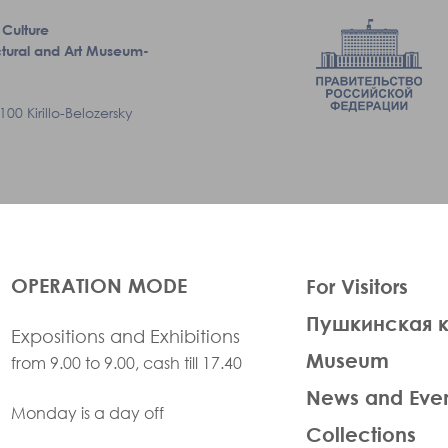
 Culture
tectural and Art Museum-
00 Kirillo-Belozersky
ЛЕВАЯ
OPERATION MODE
For Visitors
ЧАСТЬ
Пушкинская 
ФУТЕР
Expositions and Exhibitions
Museum
from 9.00 to 9.00, cash till 17.40
News and Eve
Monday is a day off
Collections