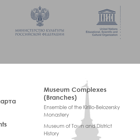
ПРАВОЕ
Museum Complexes
МЕНЮ
(Branches)
карта
ФУТЕР
Ensemble of the Kirillo-Belozersky
Monastery
nts
Museum of Town and District
History