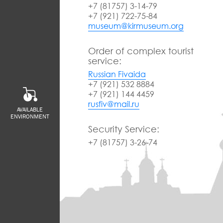
+7 (81757) 3-14-79
+7 (921) 722-75-84
museum@kirmuseum.org
Order of complex tourist
service:
Russian Fivaida
+7 (921) 532 8884
+7 (921) 144 4459
rusfiv@mail.ru
AVAILABLE
ENVIRONMENT
Security Service:
+7 (81757) 3-26-74