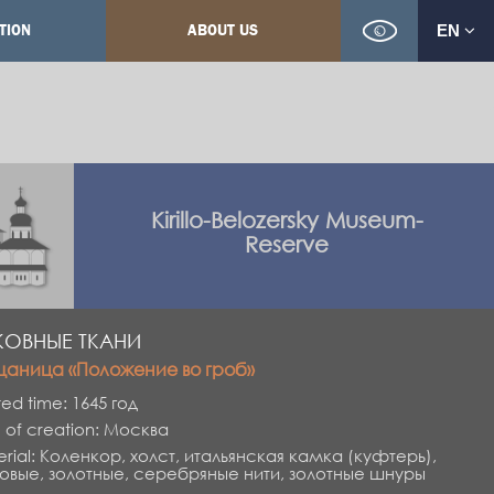
TION
ABOUT US
EN
Kirillo-Belozersky Museum-
Reserve
КОВНЫЕ ТКАНИ
аница «Положение во гроб»
ed time: 1645 год
 of creation: Москва
rial: Коленкор, холст, итальянская камка (куфтерь),
овые, золотные, серебряные нити, золотные шнуры