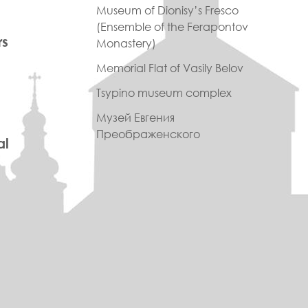
Museum of Dionisy’s Fresco
(Ensemble of the Ferapontov
rs
Monastery)
Memorial Flat of Vasily Belov
Tsypino museum complex
Музей Евгения
Преображенского
al