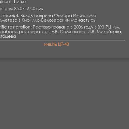
ique: Шитье
rtions: 85,0×164,0 см
n, receipt: Вклад боярина Федора Ивановича
метева в Кирилло-Белозерский монастырь
tific restoration: Реставрирована в 2006 году в ВХНРЦ им.
Грабаря, реставраторы Е.В. Семечкина, И.В. Михайлова,
Рябцева
инв.№ ЦТ-43