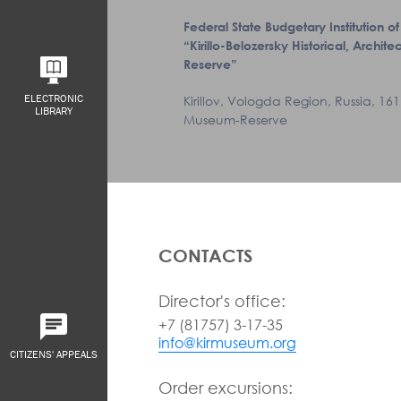
Federal State Budgetary Institution of
“Kirillo-Belozersky Historical, Archi
Reserve”
ELECTRONIC
Kirillov, Vologda Region, Russia, 1611
LIBRARY
Museum-Reserve
CONTACTS
Director's office:
+7 (81757) 3-17-35
info@kirmuseum.org
CITIZENS' APPEALS
Order excursions: