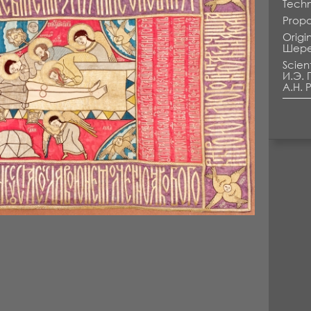
Techn
Propo
Origi
Шере
Scien
И.Э. 
А.Н. 