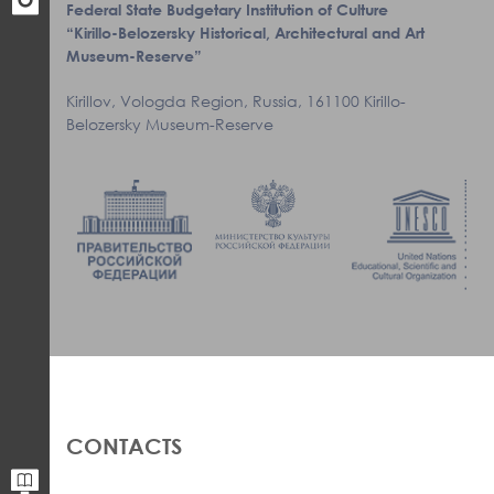
Federal State Budgetary Institution of Culture
“Kirillo-Belozersky Historical, Architectural and Art
Museum-Reserve”
Kirillov, Vologda Region, Russia, 161100 Kirillo-
Belozersky Museum-Reserve
CONTACTS