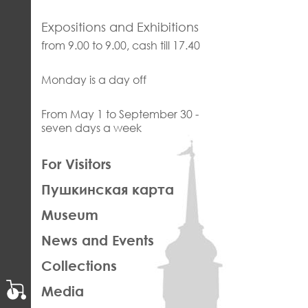
Expositions and Exhibitions
from 9.00 to 9.00, cash till 17.40
Monday is a day off
From May 1 to September 30 -
seven days a week
ЛЕВАЯ
For Visitors
ЧАСТЬ
Пушкинская карта
ФУТЕР
Museum
News and Events
Collections
Media