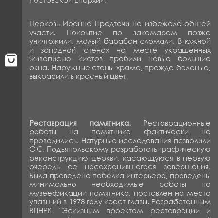
Церковь Иоанна Предтечи не избежала общей
участи. Покрытие по закомарам позже
уничтожили, малый барабан сломали. В южной
и западной стенах на месте украшенных
живописью киотов пробили новые большие
окна. Наружные стены храма, прежде беленые,
выкрасили в красный цвет.
Реставрация памятника.
Реставрационные
работы на памятнике фактически не
проводились. Натурные исследования позволили
С.С. Подъяпольскому разработать графическую
реконструкцию церкви, касающуюся в первую
очередь ее несохранившегося завершения.
Была проведена побелка интерьера, проведены
минимально необходимые работы по
музеефикации памят­ника, поставлен на место
упавший в 1978 году крест главы. Разра­ботанным
ВПНРК "Эскизным проектом реставрации и