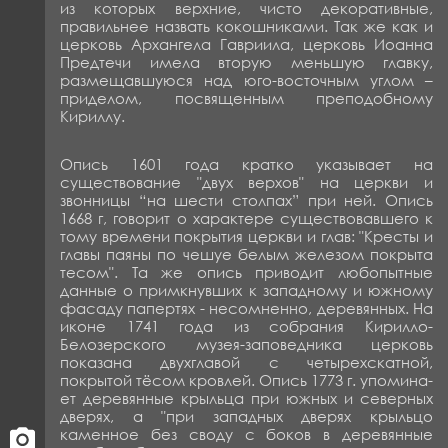
из которых верхние, чисто декоративные,
правильнее назвать кокошниками. Так же как и
церковь Архангела Гавриила, церковь Иоанна
Предтечи имела вторую меньшую главку,
размещавшуюся над юго-восточным углом –
приделом, посвященным преподобному
Кириллу.
Опись 1601 года кратко указывает на
существование "двух верхов" на церкви и
звонницы “на шести столпах” при ней. Опись
1668 г, говорит о характере существовавшего к
тому времени покрытия церкви и глав: "Кресты и
главы паяны по чешуе белым железом покрыта
тесом". Та же опись приводит любопытные
данные о примкнувших к западному и южному
фасаду папертях - несомненно, деревянных. На
иконе 1741 года из собрания Кирилло-
Белозерского музея-заповедника церковь
показана двухглавой с четырехскатной,
покрытой тёсом кровлей. Опись 1773 г. упомина­
ет деревянные крыльца при южных и северных
дверях, а "при западных дверях крыльцо
каменное без своду с боков в деревянные