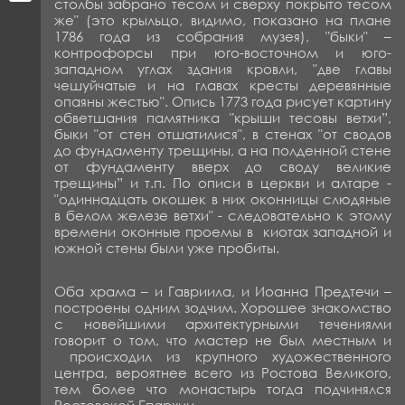
столбы забрано тесом и сверху покрыто тесом
же" (это крыльцо, види­мо, показано на плане
1786 года из собрания музея), "быки" –
контрофорсы при юго-восточном и юго-
западном углах здания кровли, "две главы
чешуйчатые и на главах кресты деревянные
опаяны жестью". Опись 1773 года рисует картину
обветшания памятника "крыши тесовы ветхи”,
быки "от стен отшатилися", в стенах "от сводов
до фундаменту трещины, а на полденной стене
от фун­даменту вверх до своду великие
трещины” и т.п. По описи в цер­кви и алтаре -
"одиннадцать окошек в них оконницы слюдяные
в белом железе ветхи" - следовательно к этому
времени оконные проемы в киотах западной и
южной стены были уже пробиты.
Оба храма – и Гавриила, и Иоанна Предтечи –
построены одним зодчим. Хорошее знакомство
с новейшими архитектурными течениями
говорит о том, что мастер не был местным и
происходил из крупного художественного
центра, вероятнее всего из Ростова Великого,
тем более что монастырь тогда подчинялся
Ростовской Епархии.