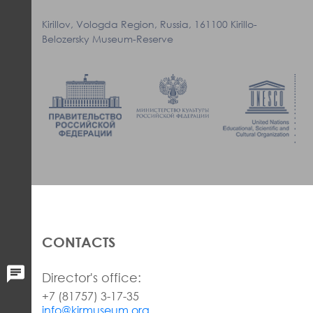
Kirillov, Vologda Region, Russia, 161100 Kirillo-
Belozersky Museum-Reserve
CONTACTS
Director's office:
+7 (81757) 3-17-35
info@kirmuseum.org