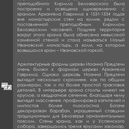
преподобного Кирилла Белозерского была
построена и освящена одновременно с
храмом Архангела Гавриила в 1531-1534 годах
вне монастырских стен на холме, рядом с
поставленной преподобным Кириллом
Белозерским часовней. Позднее территория
вокруг этого храма была обнесена невысокой
каменной стеной и стала называться Малый
Ивановский монастырь, а холм, на котором
возвышался храм – Ивановской горкой.
Архитектурные формы церкви Иоанна Предтечи
очень близки к формам церкви Архангела
Гавриила. Однако церковь Иоанна Предтечи
выглядит несколько скромнее, как по общим
размерам, так и по более простой трактовке
деталей. В интерьере храма столпы имеют не
круглое, а квадратное сечение, благодаря чему
выглядят массивнее, профилировка капителей и
импостов более плоскостна. Богаче
декорирован барабан, украшенный ставшим
традиционным для Белозерья орнаментальным
поясом. Стены храма, как и у Успенского
собора, завершались тремя ярусами закомар,