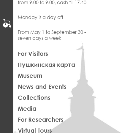
from 9.00 to 9.00, cash till 17.40
Monday is a day off
From May 1 to September 30 -
seven days a week
ЛЕВАЯ
For Visitors
ЧАСТЬ
Пушкинская карта
ФУТЕР
Museum
News and Events
Collections
Media
For Researchers
Virtual Tours