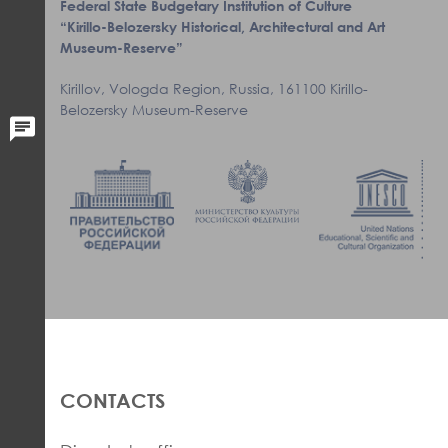
Federal State Budgetary Institution of Culture
“Kirillo-Belozersky Historical, Architectural and Art
Museum-Reserve”
Kirillov, Vologda Region, Russia, 161100 Kirillo-
Belozersky Museum-Reserve
CONTACTS