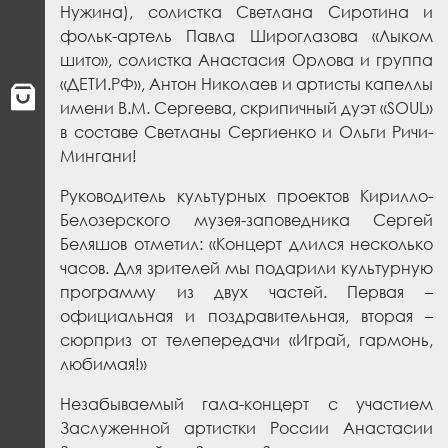
Нужина),
солистка Светлана Сиротина и
фольк-артель Павла Широглазова «Лыком
шито»,
солистка Анастасия Орлова и группа
«
ДЕТИ.РФ
»,
Антон Николаев и артисты капеллы
имени В.М. Сергеева,
скрипичный дуэт «SOUL»
в составе Светланы Сергиенко и Ольги Ричи-
Мингани!
Руководитель культурных проектов Кирилло-
Белозерского музея-заповедника Сергей
Беляшов отметил: «Концерт длился несколько
часов. Для зрителей мы подарили культурную
программу из двух частей. Первая –
официальная и поздравительная, вторая –
сюрприз от телепередачи «Играй, гармонь,
любимая!»
Незабываемый гала-концерт с участием
Заслуженной артистки России Анастасии