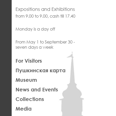
Expositions and Exhibitions
from 9.00 to 9.00, cash till 17.40
Monday is a day off
From May 1 to September 30 -
seven days a week
ЛЕВАЯ
For Visitors
ЧАСТЬ
Пушкинская карта
ФУТЕР
Museum
News and Events
Collections
Media