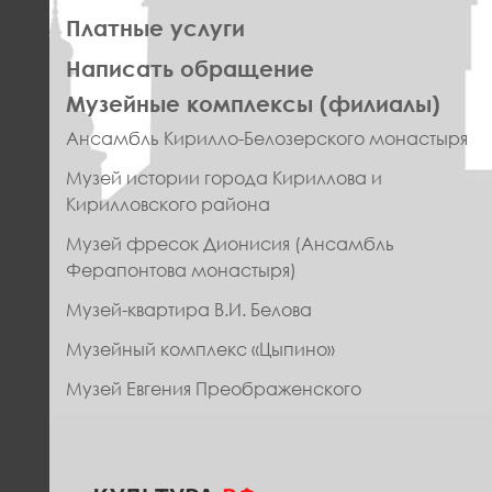
Платные услуги
Написать обращение
ПРАВОЕ
Музейные комплексы (филиалы)
МЕНЮ
Ансамбль Кирилло-Белозерского монастыря
ФУТЕР
Музей истории города Кириллова и
Кирилловского района
Музей фресок Дионисия (Ансамбль
Ферапонтова монастыря)
Музей-квартира В.И. Белова
Музейный комплекс «Цыпино»
Музей Евгения Преображенского