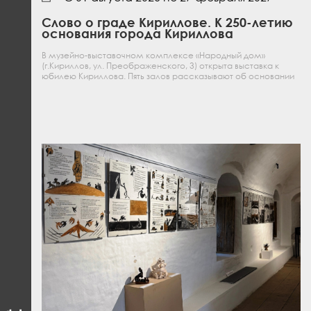
Слово о граде Кириллове. К 250-летию
основания города Кириллова
В музейно-выставочном комплексе «Народный дом»
(г.Кириллов, ул. Преображенского, 3) открыта выставка к
юбилею Кириллова. Пять залов рассказывают об основании
города из подмонастырской слободы в 1776 году по указу
Екатерины II.