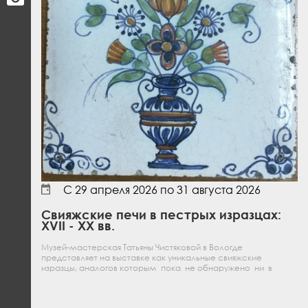
С
29 апреля 2026
по
31 августа 2026
Свияжские печи в пестрых изразцах:
XVII - XX вв.
Музей-мастерская Татьяны Чистяковой в Вологде
представляет на выставке как уникальные свияжские
изразцы, аналогов которым пока не обнаружено ни в
России, ни в Европе, так и российские и европейские
изразцы и плитки