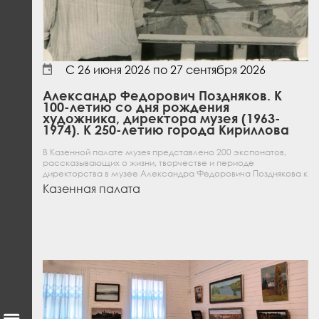
С
26 июня 2026
по
27 сентября 2026
Александр Федорович Поздняков. К
100-летию со дня рождения
художника, директора музея (1963-
1974). К 250-летию города Кириллова
В Казенной палате музея представлено 200 экспонатов,
рассказывающих о жизни, творчестве и периоде
директорства в музее Александра Федоровича Позднякова к
его юбилею
Казенная палата