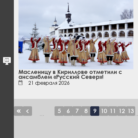
Масленицу в Кириллове отметили с
ансамблем «Русский Север»!
21 февраля 2026
Первая
Предыдущая
Page
5
Page
6
Page
7
Page
8
Текущая
9
Page
10
Page
11
Page
12
Pa
13
…
страница
страница
страница