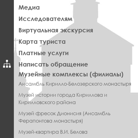
Медиа
Исследователям
Виртуальная экскурсия
Карта туриста
Платные услуги
Написать обращение
ПРАВОЕ
Музейные комплексы (филиалы)
МЕНЮ
Ансамбль Кирилло-Белозерского монастыря
ФУТЕР
Музей истории города Кириллова и
Кирилловского района
Музей фресок Дионисия (Ансамбль
Ферапонтова монастыря)
Музей-квартира В.И. Белова