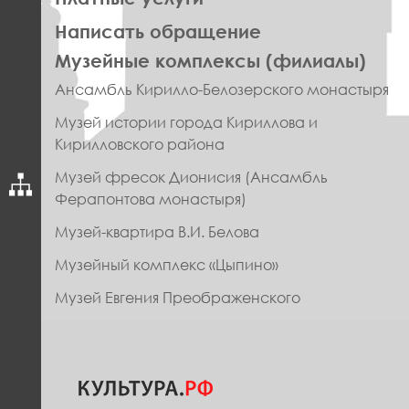
Написать обращение
ПРАВОЕ
Музейные комплексы (филиалы)
МЕНЮ
Ансамбль Кирилло-Белозерского монастыря
ФУТЕР
Музей истории города Кириллова и
Кирилловского района
Музей фресок Дионисия (Ансамбль
Ферапонтова монастыря)
Музей-квартира В.И. Белова
Музейный комплекс «Цыпино»
Музей Евгения Преображенского