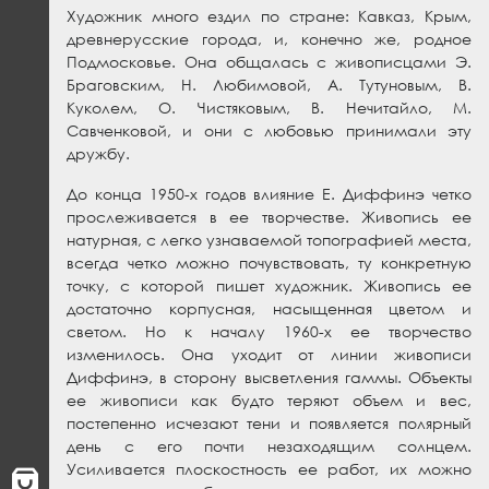
Художник много ездил по стране: Кавказ, Крым,
древнерусские города, и, конечно же, родное
Подмосковье. Она общалась с живописцами Э.
Браговским, Н. Любимовой, А. Тутуновым, В.
Куколем, О. Чистяковым, В. Нечитайло, М.
Савченковой, и они с любовью принимали эту
дружбу.
До конца 1950-х годов влияние Е. Диффинэ четко
прослеживается в ее творчестве. Живопись ее
натурная, с легко узнаваемой топографией места,
всегда четко можно почувствовать, ту конкретную
точку, с которой пишет художник. Живопись ее
достаточно корпусная, насыщенная цветом и
светом. Но к началу 1960-х ее творчество
изменилось. Она уходит от линии живописи
Диффинэ, в сторону высветления гаммы. Объекты
ее живописи как будто теряют объем и вес,
постепенно исчезают тени и появляется полярный
день с его почти незаходящим солнцем.
Усиливается плоскостность ее работ, их можно