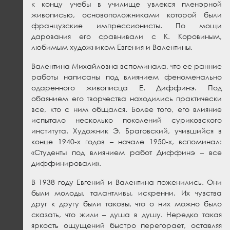
к концу учебы в училище увлекся пленэрной
живописью, основоположниками которой были
французские импрессионисты. По мощи
дарования его сравнивали с К. Коровиным,
любимым художником Евгения и Валентины.
Валентина Михайловна вспоминала, что ее ранние
работы написаны под влиянием феноменально
одаренного живописца Е. Диффинэ. Под
обаянием его творчества находились практически
все, кто с ним общался. Более того, его влияние
испытало несколько поколений суриковского
института. Художник Э. Браговский, учившийся в
конце 1940-х годов – начале 1950-х, вспоминал:
«Студенты под влиянием работ Диффинэ – все
диффинировали».
В 1938 году Евгений и Валентина поженились. Они
были молоды, талантливы, искренни. Их чувства
друг к другу были таковы, что о них можно было
сказать, что жили – душа в душу. Нередко такая
яркость ощущений быстро перегорает, оставляя