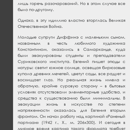
лишь горечь разочарований. Но в этом случае все
было по-другому.
Однако, в эту идиллию властно вторглась Великая
Отечественная Война.
Молодые супруги Диффинэ с маленьким сыном,
названным в честь любимого художника
Константином, оказались в Самарканде, куда
были эвакуированы студенты и преподаватели
Суриковского института. Евгений пишет этюды с
натуры: светит южное солнце, освещая бирюзовые
купола древних мечетей, цветут сады, все радует и
восхищает глаз. Но реальная жизнь имела и
обратную, крайне суровую сторону – в бытовых
условиях отсутствовали элементарные удобства, и
средства к существованию были минимальны. В
эвакуации жизнь в искусстве по степени
напряженности оказалась для Евгения вторым
фронтом. Он начал работу над картиной «Раненый
партизан» (1942 г., Х., м. 206х300). И сегодня в
мирное время картина такого формата требует