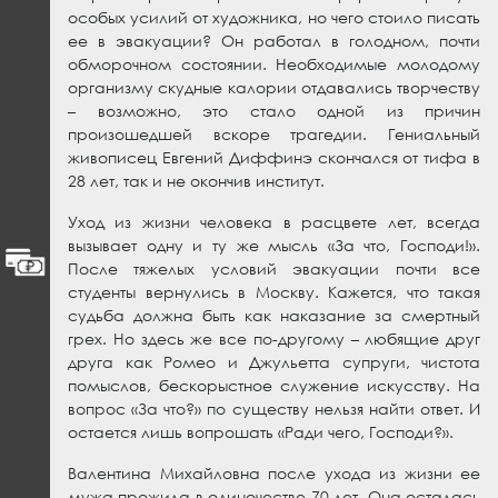
особых усилий от художника, но чего стоило писать
ее в эвакуации? Он работал в голодном, почти
обморочном состоянии. Необходимые молодому
организму скудные калории отдавались творчеству
– возможно, это стало одной из причин
произошедшей вскоре трагедии. Гениальный
живописец Евгений Диффинэ скончался от тифа в
28 лет, так и не окончив институт.
Уход из жизни человека в расцвете лет, всегда
вызывает одну и ту же мысль «За что, Господи!».
После тяжелых условий эвакуации почти все
студенты вернулись в Москву. Кажется, что такая
судьба должна быть как наказание за смертный
грех. Но здесь же все по-другому – любящие друг
друга как Ромео и Джульетта супруги, чистота
помыслов, бескорыстное служение искусству. На
вопрос «За что?» по существу нельзя найти ответ. И
остается лишь вопрошать «Ради чего, Господи?».
Валентина Михайловна после ухода из жизни ее
мужа прожила в одиночестве 70 лет. Она осталась