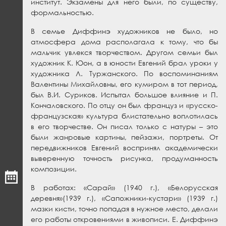
институт. Экзамены для него были, по существу,
формальностью.
В семье Диффинэ художников не было, но
атмосфера дома располагала к тому, что бы
мальчик увлекся творчеством. Другом семьи был
художник К. Юон, а в юности Евгений брал уроки у
художника Л. Туржанского. По воспоминаниям
Валентины Михайловны, его кумиром в тот период,
был В.И. Суриков. Испытал большое влияние и П.
Кончаловского. По отцу он был француз и «русско-
французская» культура блистательно воплотилась
в его творчестве. Он писал только с натуры – это
были жанровые картины, пейзажи, портреты. От
передвижников Евгений воспринял академически
выверенную точность рисунка, продуманность
композиции.
В работах: «Сарай» (1940 г.), «Белорусская
деревня»(1939 г.), «Сапожники-кустари» (1939 г.)
мазки кисти, точно попадая в нужное место, делали
его работы откровениями в живописи. Е. Диффинэ