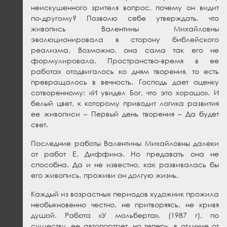
неискушенного зрителя вопрос, почему он видит
по-другому? Позволю себе утверждать, что
живопись Валентины Михайловны
эволюционировала в сторону библейского
реализма. Возможно, она сама так его не
формулировала. Пространство-время в ее
работах отодвигалось ко дням творения, то есть
превращалось в вечность. Господь дает оценку
сотворенному: «И увидел Бог, что это хорошо». И
белый цвет, к которому приводит логика развития
ее живописи – Первый день творения – Да будет
свет.
Последние работы Валентины Михайловны далеки
от работ Е. Диффинэ. Но предавать она не
способна. Да и не известно, как развивалась бы
его живопись, проживи он долгую жизнь.
Каждый из возрастных периодов художник прожила
необыкновенно честно, не притворяясь, не кривя
душой. Работа «У мольберта». (1987 г), по
существу, ее автопортрет, но теперь, в отличие от