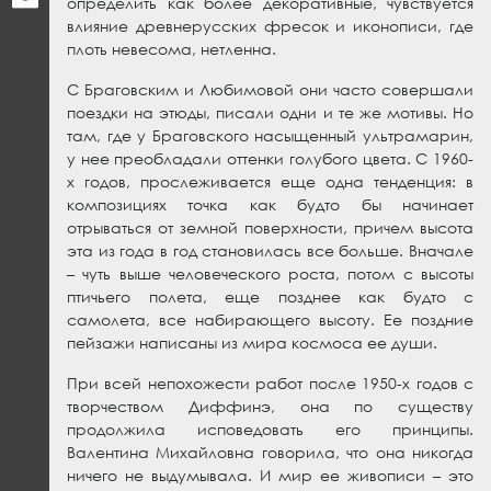
определить как более декоративные, чувствуется
влияние древнерусских фресок и иконописи, где
плоть невесома, нетленна.
С Браговским и Любимовой они часто совершали
поездки на этюды, писали одни и те же мотивы. Но
там, где у Браговского насыщенный ультрамарин,
у нее преобладали оттенки голубого цвета. С 1960-
х годов, прослеживается еще одна тенденция: в
композициях точка как будто бы начинает
отрываться от земной поверхности, причем высота
эта из года в год становилась все больше. Вначале
– чуть выше человеческого роста, потом с высоты
птичьего полета, еще позднее как будто с
самолета, все набирающего высоту. Ее поздние
пейзажи написаны из мира космоса ее души.
При всей непохожести работ после 1950-х годов с
творчеством Диффинэ, она по существу
продолжила исповедовать его принципы.
Валентина Михайловна говорила, что она никогда
ничего не выдумывала. И мир ее живописи – это