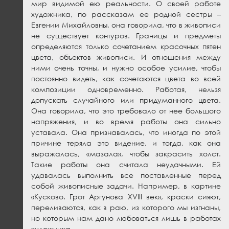
мир видимой ею реальности. О своей работе
художника, по рассказам ее родной сестры –
Евгении Михайловны, она говорила, что в живописи
не существует контуров. Границы и предметы
определяются только сочетанием красочных пятен
цвета, объектов живописи. И отношения между
ними очень точны, и нужно особое усилие, чтобы
постоянно видеть, как сочетаются цвета во всей
композиции одновременно. Работая, нельзя
допускать случайного или придуманного цвета.
Она говорила, что это требовало от нее большого
напряжения, и во время работы она сильно
уставала. Она признавалась, что иногда по этой
причине теряла это видение, и тогда, как она
выражалась, «мазала», чтобы закрасить холст.
Такие работы она считала неудачными. Ей
удавалась выполнить все поставленные перед
собой живописные задачи. Например, в картине
«Кусково. Грот Аргунова ХVIII век», краски сияют,
переливаются, как в раю, из которого мы изгнаны,
но которым нам дано любоваться лишь в работах
художника.