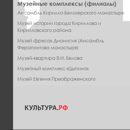
ПРАВОЕ
Музейные комплексы (филиалы)
МЕНЮ
Ансамбль Кирилло-Белозерского монастыря
ФУТЕР
Музей истории города Кириллова и
Кирилловского района
Музей фресок Дионисия (Ансамбль
Ферапонтова монастыря)
Музей-квартира В.И. Белова
Музейный комплекс «Цыпино»
Музей Евгения Преображенского