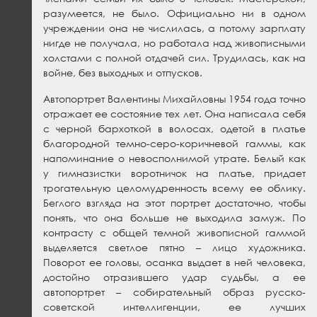
разумеется, не было. Официально ни в одном
учреждении она не числилась, а потому зарплату
нигде не получала, но работала над живописными
холстами с полной отдачей сил. Трудилась, как на
войне, без выходных и отпусков.
Автопортрет Валентины Михайловны 1954 года точно
отражает ее состояние тех лет. Она написала себя
с черной бархоткой в волосах, одетой в платье
благородной темно-серо-коричневой гаммы, как
напоминание о невосполнимой утрате. Белый как
у гимназистки воротничок на платье, придает
трогательную целомудренность всему ее облику.
Беглого взгляда на этот портрет достаточно, чтобы
понять, что она больше не выходила замуж. По
контрасту с общей темной живописной гаммой
выделяется светлое пятно – лицо художника.
Поворот ее головы, осанка выдает в ней человека,
достойно отразившего удар судьбы, а ее
автопортрет – собирательный образ русско-
советской интеллигенции, ее лучших