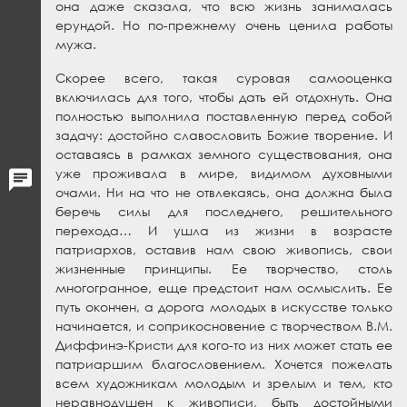
она даже сказала, что всю жизнь занималась
ерундой. Но по-прежнему очень ценила работы
мужа.
Скорее всего, такая суровая самооценка
включилась для того, чтобы дать ей отдохнуть. Она
полностью выполнила поставленную перед собой
задачу: достойно славословить Божие творение. И
оставаясь в рамках земного существования, она
уже проживала в мире, видимом духовными
очами. Ни на что не отвлекаясь, она должна была
беречь силы для последнего, решительного
перехода… И ушла из жизни в возрасте
патриархов, оставив нам свою живопись, свои
жизненные принципы. Ее творчество, столь
многогранное, еще предстоит нам осмыслить. Ее
путь окончен, а дорога молодых в искусстве только
начинается, и соприкосновение с творчеством В.М.
Диффинэ-Кристи для кого-то из них может стать ее
патриаршим благословением. Хочется пожелать
всем художникам молодым и зрелым и тем, кто
неравнодушен к живописи, быть достойными