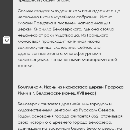
Сольвычегодским художникам принадлежит еще
несколько икон в музейном собрании. Икона
«Иоанн Предтеча в пустыне», написанная для
церкви Кирилла Белозерского, где она стояла
недалеко от раки чудотворца. Из Горицкого
монастыря происходит житийная икона
великомученицы Екатерины, сейчас это
единственная иконы с многофигурными
композициями, выполненными мастерами этой
артели.
Комплекс 4. Иконы из иконостаса церкви Пророка
Илии в г. Белозерске (конец
XVII
века)
Белозерск считается древнейшим городом и
художественным центром на Русском Севере.
Годом основания города считается 862, отсчитывая
свою историю с древнего города Белоозеро,
возникшем на восточном берегу Белого озера, на