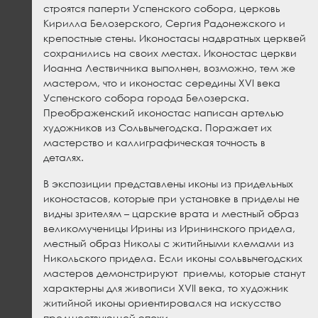
строятся паперти Успенского собора, церковь
Кирилла Белозерского, Сергия Радонежского и
крепостные стены. Иконостасы надвратных церквей
сохранились на своих местах. Иконостас церкви
Иоанна Лествичника выполнен, возможно, тем же
мастером, что и иконостас середины XVI века
Успенского собора города Белозерска.
Преображенский иконостас написан артелью
художников из Сольвычегодска. Поражает их
мастерство и каллиграфическая точность в
деталях.
В экспозиции представлены иконы из придельных
иконостасов, которые при установке в приделы не
видны зрителям – царские врата и местный образ
великомученицы Ирины из Ирининского придела,
местный образ Николы с житийными клемами из
Никольского придела. Если иконы сольвычегодских
мастеров демонстрируют приемы, которые станут
характерны для живописи XVII века, то художник
житийной иконы ориентировался на искусство
предшествующей эпохи.