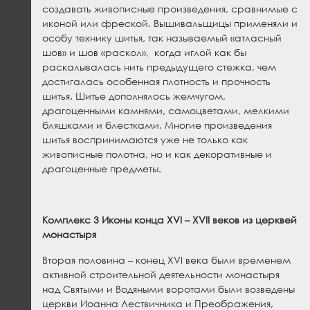
создавать живописные произведения, сравнимые с
иконой или фреской. Вышивальщицы применяли и
особу технику шитья, так называемый «атласный
шов» и шов «раскол», когда иглой как бы
раскалывалась нить предыдущего стежка, чем
достигалась особенная плотность и прочность
шитья. Шитье дополнялось жемчугом,
драгоценными камнями, самоцветами, мелкими
бляшками и блестками. Многие произведения
шитья воспринимаются уже не только как
живописные полотна, но и как декоративные и
драгоценные предметы.
Комплекс 3 Иконы конца
XVI
–
XVII
веков из церквей
монастыря
Вторая половина – конец XVI века были временем
активной строительной деятельности монастыря
над Святыми и Водяными воротами были возведены
церкви Иоанна Лествичника и Преображения,