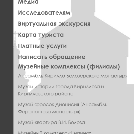
Медиа
Исследователям
Виртуальная экскурсия
Карта туриста
Платные услуги
Написать обращение
ПРАВОЕ
Музейные комплексы (филиалы)
МЕНЮ
Ансамбль Кирилло-Белозерского монастыря
ФУТЕР
Музей истории города Кириллова и
Кирилловского района
Музей фресок Дионисия (Ансамбль
Ферапонтова монастыря)
Музей-квартира В.И. Белова
Музейный комплекс «Цыпино»