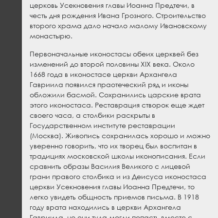
церковь Усекновения главы Иоанна Предтечи, в
честь дня рождения Ивана Грозного. Строительство
второго храма дало начало малому Ивановскому
монастырю.
Первоначальные иконостасы обеих церквей без
изменений до второй половины XIX века. Около
1668 года в иконостасе церкви Архангела
Гавриила появился праотеческий ряд и иконы
обложили басмой. Сохранились царские врата
этого иконостаса. Реставрация створок еще ждет
своего часа, а столбики раскрыты в
Государственном институте реставрации
(Москва). Живопись сохранилась хорошо и можно
уверенно говорить, что их творец был воспитан в
традициях московской школы иконописания. Если
сравнить образы Василия Великого с лицевой
грани правого столбика и из Деисуса иконостаса
церкви Усекновения главы Иоанна Предтечи, то
легко увидеть общность приемов письма. В 1918
году врата находились в церкви Архангела
Гавриила, но они туда могли попасть вместе с