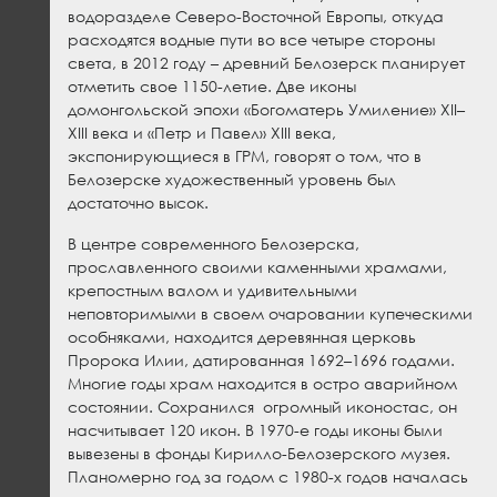
водоразделе Северо-Восточ­ной Европы, откуда
расходятся водные пути во все четыре стороны
света, в 2012 году – древний Белозерск планирует
отметить свое 1150-летие. Две иконы
домонгольской эпохи «Богоматерь Умиление» XII–
XIII века и «Петр и Павел» XIII века,
экспонирующиеся в ГРМ, говорят о том, что в
Белозерске художественный уровень был
достаточно высок.
В центре современного Белозерска,
прославленного своими каменными храмами,
крепостным валом и удивительными
неповторимыми в своем очаровании купеческими
особняками, находится деревянная церковь
Пророка Илии, датированная 1692–1696 годами.
Многие годы храм находится в остро аварийном
состоянии. Сохранился огромный иконостас, он
насчитывает 120 икон. В 1970-е годы иконы были
вывезены в фонды Кирилло-Белозерского музея.
Планомерно год за годом с 1980-х годов началась