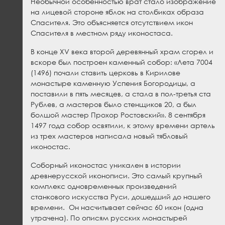
Необычной особенностью врат стало изображение
на лицевой стороне яблок на столбиках образа
Спасителя. Это объясняется отсутствием икон
Спасителя в местном ряду иконостаса.
В конце XV века второй деревянный храм сгорел и
вскоре был построен каменный собор: «Лета 7004
(1496) почали ставить церковь в Кирилове
монастыре каменную Успения Богородицы, а
поставили в пять месяцев, а стала в пол-третья ста
Рублев, а мастеров было стенщиков 20, а был
болшой мастер Прохор Ростовский». 8 сентября
1497 года собор освятили, к этому времени артель
из трех мастеров написала новый тябловый
иконостас.
Соборный иконостас уникален в истории
древнерусской иконописи. Это самый крупный
комплекс одновременных произведений
станкового искусства Руси, дошедший до нашего
времени. Он насчитывает сейчас 60 икон (одна
утрачена). По описям русских монастырей