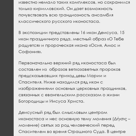
известно немало таких комплексов, но сохранился
только кирилловский. Он дает возможность
почувствовать всю грандиозность ансамбля
классического русского иконостаса.
В экспозиции представлены 16 икон Деисуса, 15
икон праздничного ряда, местный образ «О Тебе
радуется» и пророческая икона «Осия, Амос и
Софония».
Первоначально верхний ряд иконостаса был
составлен из образов ветхозаветных пророков
предсказывавших приход девы Марии и
Спасителя. Ниже находился ряд икон с
изображениями основных церковных праздников,
связанных с евангельским рассказом о жизни
Богородицы и Иисуса Христа.
Деисусный ряд был смысловым центром
иконостаса и нес основную тему моления (Δήισις –
моление) святых за род человеческий перед
Спасителем во время Страшного Суда. В центре