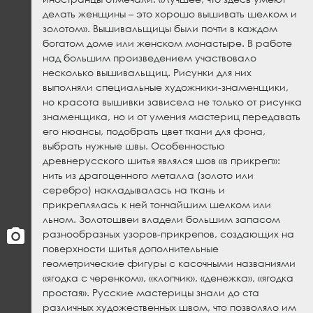
делать женщины – это хорошо вышивать шелком и
золотом». Вышивальщицы были почти в каждом
богатом доме или женском монастыре. В работе
над большим произведением участвовало
несколько вышивальщиц. Рисунки для них
выполняли специальные художники-знаменщики,
но красота вышивки зависела не только от рисунка
знаменщика, но и от умения мастериц передавать
его нюансы, подобрать цвет ткани для фона,
выбрать нужные швы. Особенностью
древнерусского шитья являлся шов «в прикреп»:
нить из драгоценного металла (золото или
серебро) накладывалась на ткань и
прикреплялась к ней тончайшим шелком или
льном. Золотошвеи владели большим запасом
разнообразных узоров-прикрепов, создающих на
поверхности шитья дополнительные
геометрические фигуры с касочными названиями
«ягодка с черенком», «клопчик», «денежка», «ягодка
простая». Русские мастерицы знали до ста
различных художественных швом, что позволяло им