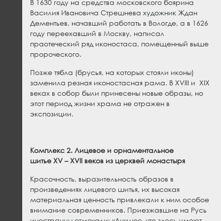
В 1630 году на средства московского боярина
Василия Ивановича Стрешнева художник Ждан
Дементьев, начавший работать в Вологде, а в 1626
году переехавший в Москву, написал
праотеческий ряд иконостаса, помещенный выше
пророческого.
Позже тябла (брусья, на которых стояли иконы)
заменила резная иконостасная рама. В XVIII и XIX
веках в собор были принесены новые образы, но
этот период жизни храма не отражен в
экспозиции.
Комплекс 2. Лицевое и орнаментальное
шитье
XV
–
XVII
веков из церквей монастыря
Красочность, выразительность образов в
произведениях лицевого шитья, их высокая
материальная ценность привлекали к ним особое
внимание современников. Приезжавшие на Русь
иностранцы отмечали: «Лучшее, что здесь умеют