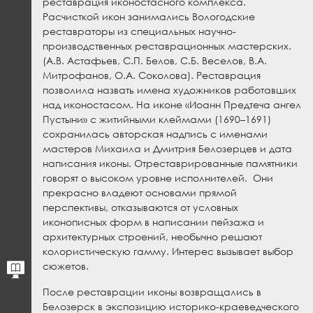
реставрация иконостасного комплекса.
Расчисткой икон занимались Вологодские
реставраторы из специальных научно-
производственных реставрационных мастерских.
(А.В. Астафьев, С.П. Белов, С.Б. Веселов, В.А.
Митрофанов, О.А. Соколова). Реставрация
позволила назвать имена художников работавших
над иконостасом. На иконе «Иоанн Предтеча ангел
Пустыни» с житийными клеймами (1690–1691)
сохранилась авторская надпись с именами
мастеров Михаила и Дмитрия Белозерцев и дата
написания иконы. Отреставрированные памятники
говорят о высоком уровне исполнителей. Они
прекрасно владеют основами прямой
перспективы, отказываются от условных
иконописных форм в написании пейзажа и
архитектурных строений, необычно решают
колористическую гамму. Интерес вызывает выбор
сюжетов.
После реставрации иконы возвращались в
Белозерск в экспозицию историко-краеведческого