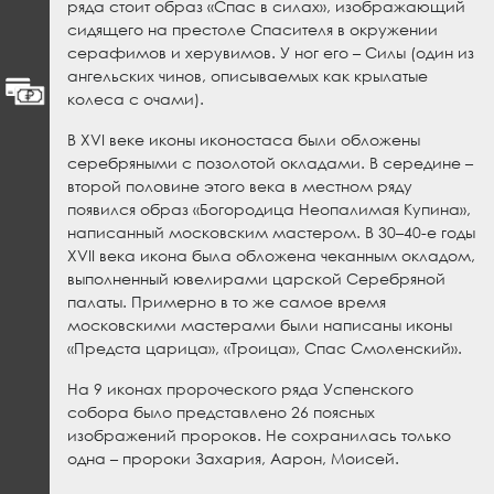
ряда стоит образ «Спас в силах», изображающий
сидящего на престоле Спасителя в окружении
серафимов и херувимов. У ног его – Силы (один из
ангельских чинов, описываемых как крылатые
колеса с очами).
В XVI веке иконы иконостаса были обложены
серебряными с позолотой окладами. В середине –
второй половине этого века в местном ряду
появился образ «Богородица Неопалимая Купина»,
написанный московским мастером. В 30–40-е годы
XVII века икона была обложена чеканным окладом,
выполненный ювелирами царской Серебряной
палаты. Примерно в то же самое время
московскими мастерами были написаны иконы
«Предста царица», «Троица», Спас Смоленский».
На 9 иконах пророческого ряда Успенского
собора было представлено 26 поясных
изображений пророков. Не сохранилась только
одна – пророки Захария, Аарон, Моисей.