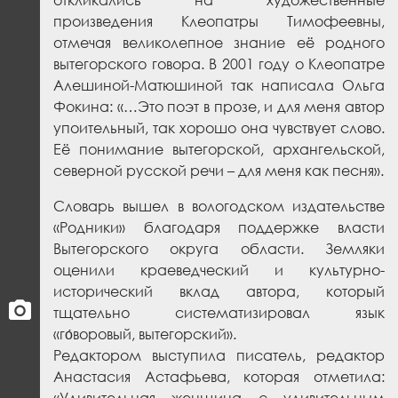
произведения Клеопатры Тимофеевны,
отмечая великолепное знание её родного
вытегорского говора. В 2001 году о Клеопатре
Алешиной-Матюшиной так написала Ольга
Фокина: «…Это поэт в прозе, и для меня автор
упоительный, так хорошо она чувствует слово.
Её понимание вытегорской, архангельской,
северной русской речи – для меня как песня».
Словарь вышел в вологодском издательстве
«Родники» благодаря поддержке власти
Вытегорского округа области. Земляки
оценили краеведческий и культурно-
исторический вклад автора, который
тщательно систематизировал язык
«го́воровый, вытегорский».
Редактором выступила писатель, редактор
Анастасия Астафьева, которая отметила:
«Удивительная женщина с удивительным