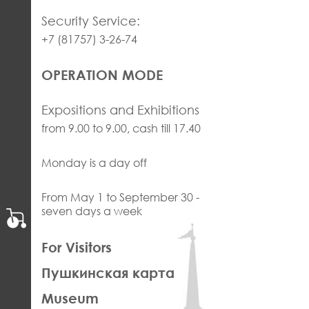
Security Service:
+7 (81757) 3-26-74
OPERATION MODE
Expositions and Exhibitions
from 9.00 to 9.00, cash till 17.40
Monday is a day off
From May 1 to September 30 -
seven days a week
ЛЕВАЯ
For Visitors
ЧАСТЬ
Пушкинская карта
ФУТЕР
Museum