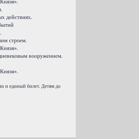
Князя».
.
ых действиях.
обытий
.
шим строем.
Князя».
едневековым вооружением.
Князя».
ии и единый билет. Детям до