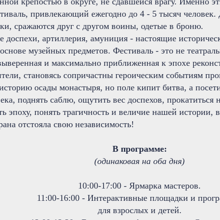
енной крепостью в округе, не сдавшейся врагу. Именно 
иваль, привлекающий ежегодно до 4 - 5 тысяч человек. 
ки, сражаются друг с другом воины, одетые в броню.
се доспехи, артиллерия, амуниция - настоящие историчес
основе музейных предметов. Фестиваль - это не театраль
выверенная и максимально приближенная к эпохе реконст
ители, становясь сопричастны героическим событиям пр
историю осады монастыря, но поле кипит битва, а посет
ека, поднять саблю, ощутить вес доспехов, прокатиться н
ь эпоху, понять трагичность и величие нашей истории, 
рана отстояла свою независимость!
В программе:
(одинаковая на оба дня)
10:00-17:00 - Ярмарка мастеров.
11:00-16:00 - Интерактивные площадки и про
для взрослых и детей.