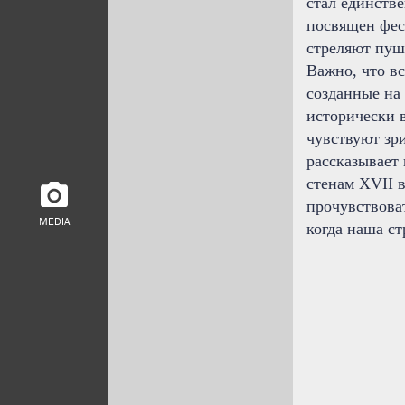
стал единств
посвящен фест
стреляют пуш
Важно, что в
созданные на 
исторически 
чувствуют зр
рассказывает 
стенам XVII в
прочувствоват
MEDIA
когда наша ст