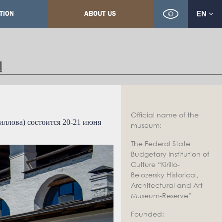
TION
ABOUT US
EN
!
Official name of the
иллова) состоится 20-21 июня
museum:
The Federal State
Budgetary Institution of
Culture “Kirillo-
Belozersky Historical,
Architectural and Art
Museum-Reserve”
Founded: