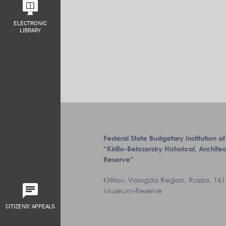
ELECTRONIC
LIBRARY
Federal State Budgetary Institution of
“Kirillo-Belozersky Historical, Archi
Reserve”
Kirillov, Vologda Region, Russia, 1611
Museum-Reserve
CITIZENS' APPEALS