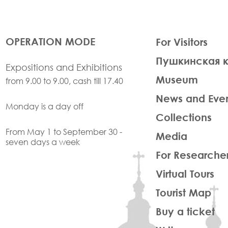
ЛЕВАЯ
OPERATION MODE
For Visitors
ЧАСТЬ
Пушкинская 
ФУТЕР
Expositions and Exhibitions
Museum
from 9.00 to 9.00, cash till 17.40
News and Eve
Monday is a day off
Collections
From May 1 to September 30 -
Media
seven days a week
For Researche
Virtual Tours
Tourist Map
Buy a ticket