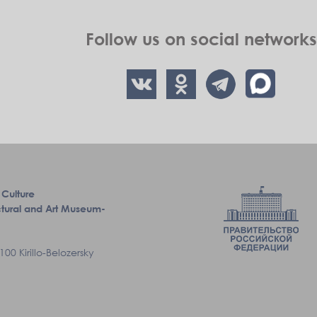
Follow us on social networks
 Culture
tectural and Art Museum-
00 Kirillo-Belozersky