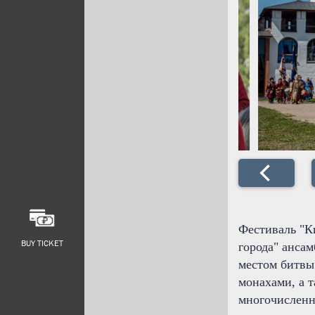
Фестиваль "К
BUY TICKET
города" ансам
местом битвы
монахами, а 
многочисленн