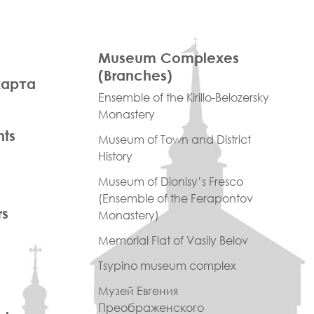
ПРАВОЕ
Museum Complexes
МЕНЮ
(Branches)
карта
ФУТЕР
Ensemble of the Kirillo-Belozersky
Monastery
nts
Museum of Town and District
History
Museum of Dionisy’s Fresco
(Ensemble of the Ferapontov
rs
Monastery)
Memorial Flat of Vasily Belov
Tsypino museum complex
Музей Евгения
Преображенского