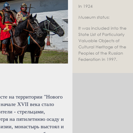
In 1924
Museum status:
It was included into the
State List of Particularly
Valuable Objects of
Cultural Heritage of the
Peoples of the Russian
Federation in 1997.
есте на территории "Нового
 начале XVII века стало
тели - стрельцами,
тря на пятилетнюю осаду и
визии, монастырь выстоял и