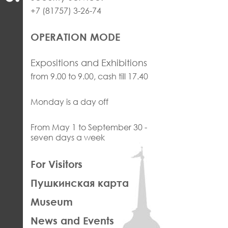
+7 (81757) 3-26-74
OPERATION MODE
Expositions and Exhibitions
from 9.00 to 9.00, cash till 17.40
Monday is a day off
From May 1 to September 30 -
seven days a week
ЛЕВАЯ
For Visitors
ЧАСТЬ
Пушкинская карта
ФУТЕР
Museum
News and Events