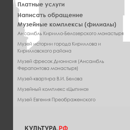
Платные услуги
Написать обращение
ПРАВОЕ
Музейные комплексы (филиалы)
МЕНЮ
Ансамбль Кирилло-Белозерского монастыря
ФУТЕР
Музей истории города Кириллова и
Кирилловского района
Музей фресок Дионисия (Ансамбль
Ферапонтова монастыря)
Музей-квартира В.И. Белова
Музейный комплекс «Цыпино»
Музей Евгения Преображенского