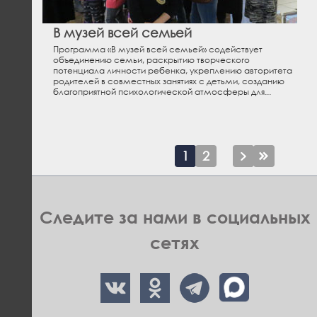
В музей всей семьей
Программа «В музей всей семьей» содействует
объединению семьи, раскрытию творческого
потенциала личности ребенка, укреплению авторитета
родителей в совместных занятиях с детьми, созданию
благоприятной психологической атмосферы для...
Текущая
1
Page
2
Следующа
Последн
страница
страница
страниц
Следите за нами в социальных
сетях