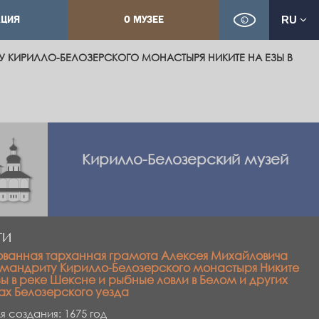
КЦИЯ
О МУЗЕЕ
RU
 КИРИЛЛО-БЕЛОЗЕРСКОГО МОНАСТЫРЯ НИКИТЕ НА ЕЗЫ В
Кирилло-Белозерский музей
ГИ
ванная тарханная грамота Алексея Михайловича
мандриту Кирилло-Белозерского монастыря Никите
зы в реке Шексне и рыбные ловли в Белом и других
ах Белозерского уезда
 создания: 1675 год