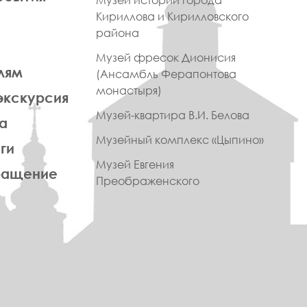
Музей истории города
Кириллова и Кирилловского
района
Музей фресок Дионисия
лям
(Ансамбль Ферапонтова
монастыря)
экскурсия
Музей-квартира В.И. Белова
а
Музейный комплекс «Цыпино»
ги
Музей Евгения
ращение
Преображенского