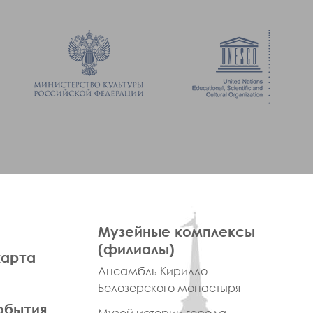
ПРАВОЕ
Музейные комплексы
МЕНЮ
(филиалы)
карта
ФУТЕР
Ансамбль Кирилло-
Белозерского монастыря
обытия