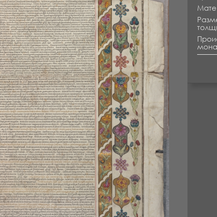
Матер
Разме
толщ
Прои
монас