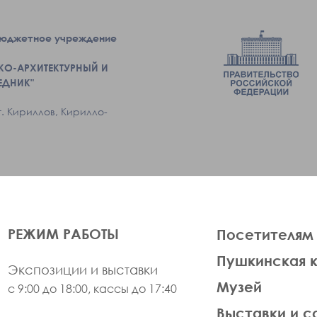
бюджетное учреждение
КО-АРХИТЕКТУРНЫЙ И
ЕДНИК"
г. Кириллов, Кирилло-
ЛЕВАЯ
РЕЖИМ РАБОТЫ
Посетителям
ЧАСТЬ
Пушкинская 
ФУТЕР
Экспозиции и выставки
Музей
с 9:00 до 18:00, кассы до 17:40
Выставки и с