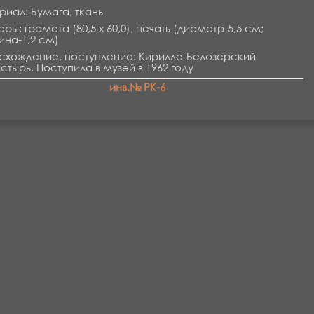
иал: Бумага, ткань
ры: грамота (80,5 х 60,0), печать (диаметр-5,5 см;
ина-1,2 см)
схождение, поступление: Кирилло-Белозерский
тырь. Поступила в музей в 1962 году
инв.№ РК-6