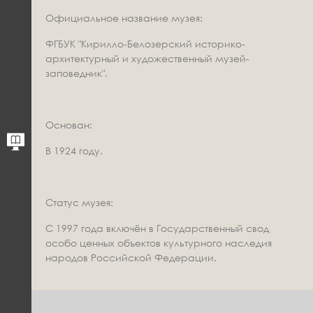
Официальное название музея:
ФГБУК "Кирилло-Белозерский историко-
архитектурный и художественный музей-
заповедник".
Основан:
В 1924 году.
Статус музея:
С 1997 года включён в Государственный свод
особо ценных объектов культурного наследия
народов Российской Федерации.