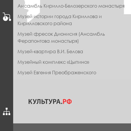
МЕНЮ
Ансамбль Кирилло-Белозерского монастыря
ФУТЕР
Музей истории города Кириллова и
Кирилловского района
Музей фресок Дионисия (Ансамбль
Ферапонтова монастыря)
Музей-квартира В.И. Белова
Музейный комплекс «Цыпино»
Музей Евгения Преображенского