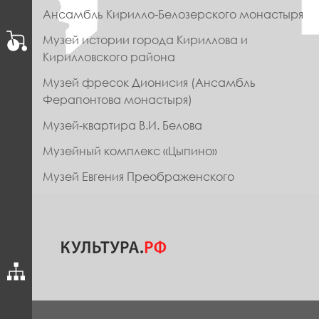
МЕНЮ
Ансамбль Кирилло-Белозерского монастыря
ФУТЕР
Музей истории города Кириллова и
Кирилловского района
Музей фресок Дионисия (Ансамбль
Ферапонтова монастыря)
Музей-квартира В.И. Белова
Музейный комплекс «Цыпино»
Музей Евгения Преображенского