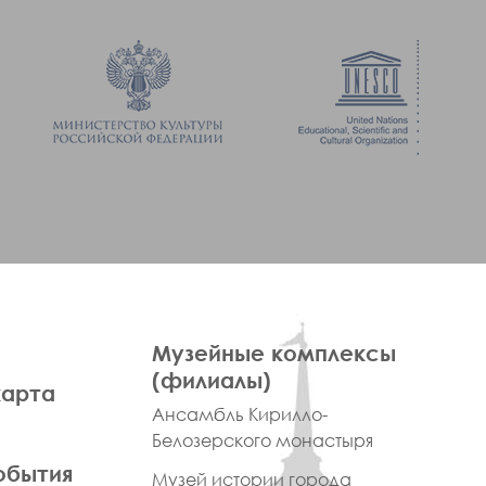
ПРАВОЕ
Музейные комплексы
МЕНЮ
(филиалы)
карта
ФУТЕР
Ансамбль Кирилло-
Белозерского монастыря
обытия
Музей истории города