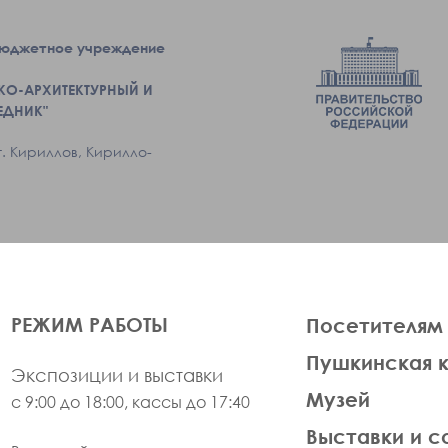
бюджетное учреждение
КО-АРХИТЕКТУРНЫЙ И
ЕДНИК"
г. Кириллов, Кирилло-
ЛЕВАЯ
РЕЖИМ РАБОТЫ
Посетителям
ЧАСТЬ
Пушкинская 
ФУТЕР
Экспозиции и выставки
Музей
с 9:00 до 18:00, кассы до 17:40
Выставки и с