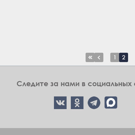
Первая
Предыдущая
Page
1
Тек
2
страница
страница
стр
Следите за нами в социальных 