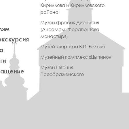
Кириллова и Кирилловского
района
Музей фресок Дионисия
лям
(Ансамбль Ферапонтова
монастыря)
экскурсия
Музей-квартира В.И. Белова
а
Музейный комплекс «Цыпино»
ги
Музей Евгения
ращение
Преображенского