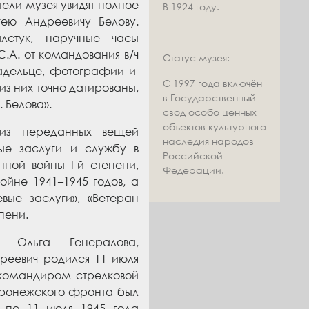
ели музея увидят полное
В 1924 году.
ею Андреевичу Белову.
лстук, наручные часы
.А. от командования в/ч
Статус музея:
ладельце, фотографии и
С 1997 года включён
 из них точно датированы,
в Государственный
. Белова
»
.
свод особо ценных
объектов культурного
из переданных вещей
наследия народов
ые заслуги и службу в
Российской
ной войны I-й степени,
Федерации.
ойне 1941–1945 годов, а
ые заслуги», «Ветеран
пени.
а Ольга Генералова,
дреевич родился 11 июля
ва командиром
стрелковой
Воронежского фронта
был
 по 11 июля 1945 г
ода