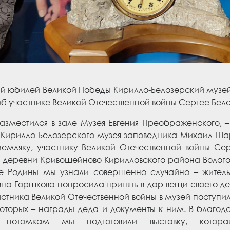
ний юбилей Великой Победы Кирилло-Белозерский музе
об участнике Великой Отечественной войны Сергее Бело
разместился в зале Музея Евгения Преображенского,
 Кирилло-Белозерского музея-заповедника Михаил Ша
емляку, участнику Великой Отечественной войны Сер
 деревни Кривошейново Кирилловского района Волого
е Родины мы узнали совершенно случайно – жител
на Горшкова попросила принять в дар вещи своего де
астника Великой Отечественной войны в музей поступи
которых – награды деда и документы к ним. В благод
 потомкам мы подготовили выставку, котор