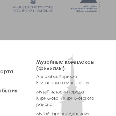
ПРАВОЕ
Музейные комплексы
МЕНЮ
(филиалы)
карта
ФУТЕР
Ансамбль Кирилло-
Белозерского монастыря
обытия
Музей истории города
Кириллова и Кирилловского
района
Музей фресок Дионисия