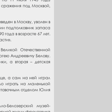
 сражения под
Москвой,
еден в Москву, уволен в
нии подполковник запаса
90 года в возрасте 67 лет.
асти
»
.
 Великой Отечественной
гею Андреевичу Белову.
и, а вторая – детская
це, а сам
на ней играл
о играть на маленькой
ставочным отделом Юлия
ло-Белозерский музей-
торией жизни фронтовика