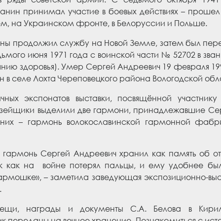
чанин
принимал участие
в
боевых действиях
–
прошел
ем,
на
Украи
нском фронте
,
в
Белоруссии
и
Польш
е
.
ны продолжил службу на Новой Земле, затем был перев
дьмого
июня 1971 года с воинской части № 52702 в зва
янию здоровья). Умер
Сергей Андреевич
19
февраля
19
 в селе Лохта Череповецкого района Вологодской обл
чных экспонатов выставки, посвящённой участнику
узейщики выделили две гармони, принадлежавшие Сер
них – гармонь волокославинской гармонной фабрик
 гармонь Сергей Андреевич хранил как память об от
к
к
ак
на
войне потерял пальцы
,
и ему удобнее был
армошке
», – заметила заведующая экспозиционно-вы
.
ещи, награды и документы С.А. Белова в Кирил
ик переданы на вечное хранение. Познакомиться с ис