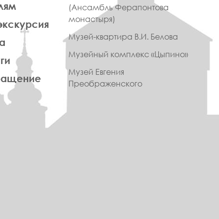
лям
(Ансамбль Ферапонтова
монастыря)
экскурсия
Музей-квартира В.И. Белова
а
Музейный комплекс «Цыпино»
ги
Музей Евгения
ращение
Преображенского