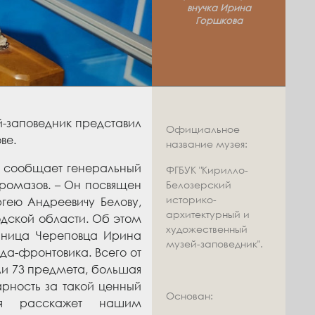
внучка Ирина
Горшкова
й-заповедник представил
Официальное
ве.
название музея:
 – сообщает генеральный
ФГБУК "Кирилло-
ромазов. – Он посвящен
Белозерский
историко-
гею Андреевичу Белову,
архитектурный и
дской области. Об этом
художественный
ьница Череповца Ирина
музей-заповедник".
да-фронтовика. Всего от
ли 73 предмета, большая
арность за такой ценный
Основан:
ая расскажет нашим