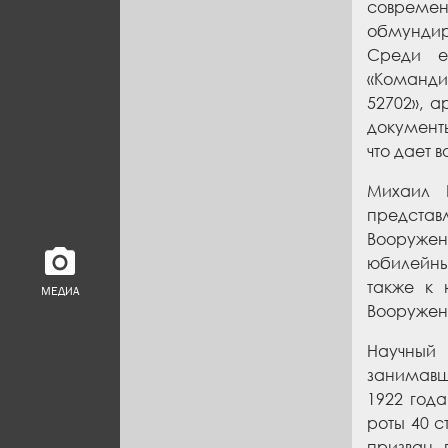
современ
обмундир
Среди е
«Командир
52702», 
документ
что дает 
Михаил 
представ
Вооружен
юбилейны
также к 
МЕДИА
Вооруженн
Научный
занимавш
1922 год
роты 40 
призван 