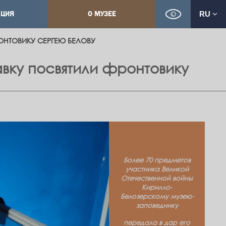
КЦИЯ
О МУЗЕЕ
RU
РОНТОВИКУ СЕРГЕЮ БЕЛОВУ
авку посвятили фронтовику
Более 70 предметов
участника Великой
Отечественной войны
Кирилло-
Белозерскому музею-
заповеднику
передала в дар его