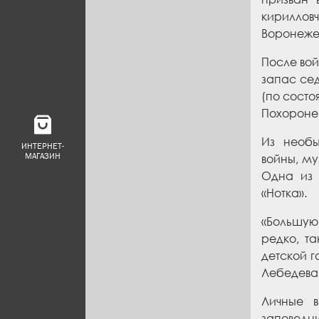
кириллов
Воронеж
После вой
запас
се
(по состо
Похоронен
Из необы
ИНТЕРНЕТ-
МАГАЗИН
войны, м
Одна из 
«Нотка»
.
«Большую
редко, т
а
детской
г
Лебедева
Личные в
заповедн