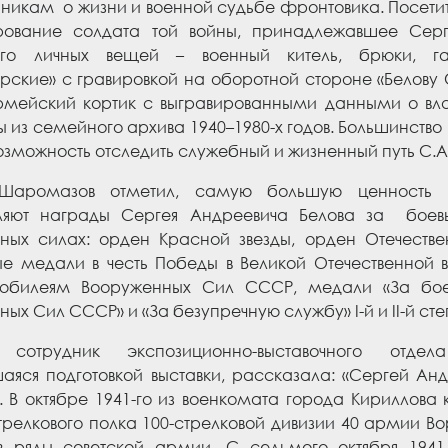
никам о жизни и военной судьбе фронтовика. Посетит
ование солдата той войны, принадлежавшее Серг
го личных вещей – военный китель, брюки, га
ские» с гравировкой на оборотной стороне «Белову С
армейский кортик с выгравированными данными о в
ы из семейного архива
1940
–
1980-х годов. Большинство
возможность отследить служебный и жизненный путь С.А
Шаромазов отметил, самую большую ценность 
ляют награды Сергея Андреевича Белова за боев
ных силах: орден Красной звезды, орден Отечествен
е медали в честь Победы в Великой Отечественной в
юбилеям Вооруженных Сил СССР, медали «За боев
ых Сил СССР» и «За безупречную службу» I-й и II-й сте
 сотрудник экспозиционно-выставочного отдел
аяся подготовкой выставки, рассказала: «Сергей Ан
а. В октябре 1941-го из военкомата города Кирилло
стрелкового полка 100-стрелковой дивизии 40 армии 
в ряды советской армии
.
С седьмого
октября 1941