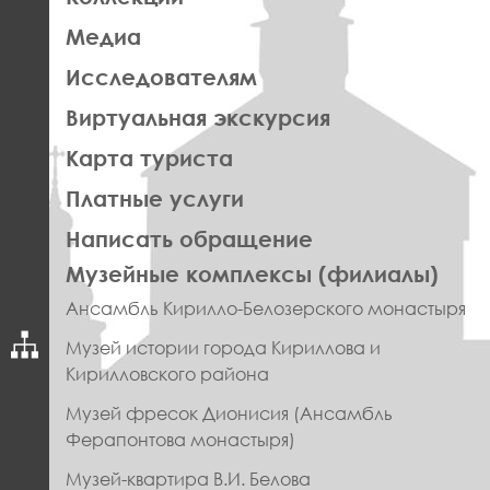
Медиа
Исследователям
Виртуальная экскурсия
Карта туриста
Платные услуги
Написать обращение
ПРАВОЕ
Музейные комплексы (филиалы)
МЕНЮ
Ансамбль Кирилло-Белозерского монастыря
ФУТЕР
Музей истории города Кириллова и
Кирилловского района
Музей фресок Дионисия (Ансамбль
Ферапонтова монастыря)
Музей-квартира В.И. Белова