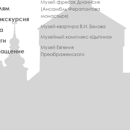
Музей фресок Дионисия
лям
(Ансамбль Ферапонтова
монастыря)
экскурсия
Музей-квартира В.И. Белова
а
Музейный комплекс «Цыпино»
ги
Музей Евгения
ращение
Преображенского