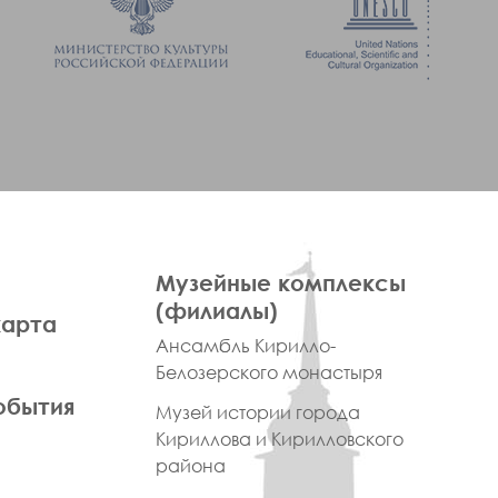
ПРАВОЕ
Музейные комплексы
МЕНЮ
(филиалы)
карта
ФУТЕР
Ансамбль Кирилло-
Белозерского монастыря
обытия
Музей истории города
Кириллова и Кирилловского
района