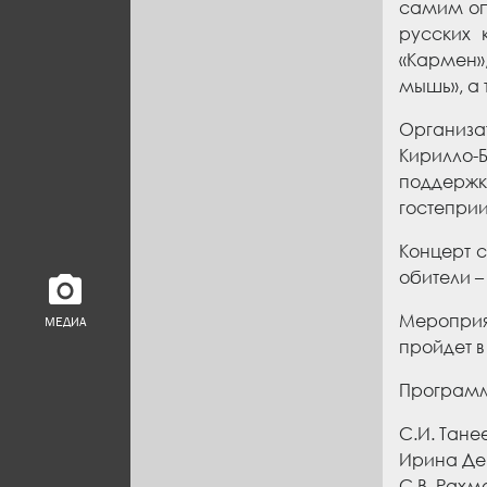
самим оп
русских 
«Кармен»,
мышь», а 
Организа
Кирилло-
поддержк
гостеприи
Концерт с
обители –
Мероприя
МЕДИА
пройдет в
Программ
С.И. Тан
Ирина Де
С.В. Рахм