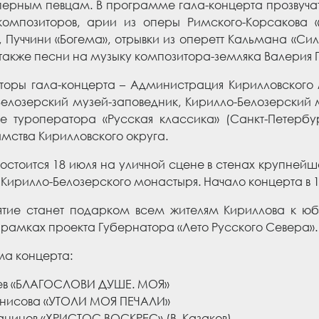
ерным певцам. В программе гала-концерта прозвучат
композиторов, арии из оперы Римского-Корсакова «
 Пуччини «Богема», отрывки из оперетт Кальмана «Сил
также песни на музыку композитора-земляка Валерия 
торы гала-концерта – Администрация Кирилловского 
Белозерский музей-заповедник, Кирилло-Белозерский
е туроператора «Русская классика» (Санкт-Петербу
мства Кирилловского округа.
остоится 18 июля на уличной сцене в стенах крупней
 Кирилло-Белозерского монастыря. Начало концерта в 1
тие станет подарком всем жителям Кириллова к юб
 рамках проекта Губернатора «Лето Русского Севера».
а концерта:
еев «БЛАГОСЛОВИ ДУШЕ. МОЯ»
нисова «УТОЛИ МОЯ ПЕЧАЛИ»
анинов «ХРИСТОС ВОСКРЕС» (В. Казаков)