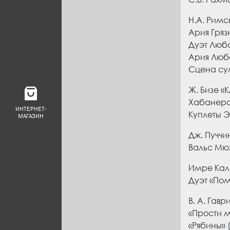
Н.А. Римс
Ария Грязн
Дуэт Люба
Ария Люба
Сцена су
Ж. Бизе «
Хабанера 
ИНТЕРНЕТ-
Куплеты Э
МАГАЗИН
Дж. Пуччи
Вальс Мюз
Имре Кал
Дуэт «Пом
В. А. Гавр
«Прости м
«Рябины» (