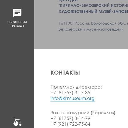
"КИРИЛЛО-БЕЛОЗЕРСКИЙ ИСТОРИ
ХУДОЖЕСТВЕННЫЙ МУЗЕЙ-ЗАПОВ
ОБРАЩЕНИЯ
161100, Россия, Вологодская обл, 
ГРАЖДАН
Белозерский музей-заповедник
КОНТАКТЫ
Приемная директора:
+7 (81757) 3-17-35
info@kirmuseum.org
Заказ экскурсий (Кириллов):
+7 (81757) 3-14-79
+7 (921) 722-75-84