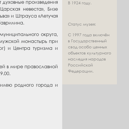
 духовные произведения
В 1924 году.
Царская невеста», Бизе
ьва» и Штрауса «Летучая
Гаврилина.
Статус музея:
муниципального округа,
С 1997 года включён
 мужской монастырь при
в Государственный
свод особо ценных
рг) и Центра туризма и
объектов культурного
наследия народов
Российской
шей в мире православной
Федерации.
9.00.
илею родного города и