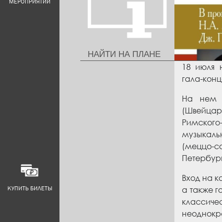
МЕРОПРИЯТИЙ
НАЙТИ НА ПЛАНЕ
18 июля 
гала-конц
На нем 
(Швейцар
Римског
музыкальн
(меццо-
Петербур
Вход на к
КУПИТЬ БИЛЕТЫ
а также г
классиче
неоднокр