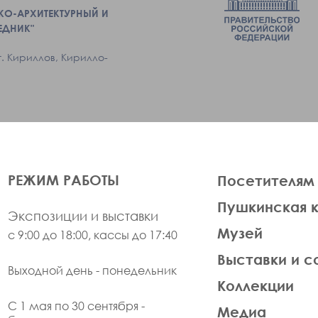
КО-АРХИТЕКТУРНЫЙ И
ЕДНИК"
г. Кириллов, Кирилло-
ЛЕВАЯ
РЕЖИМ РАБОТЫ
Посетителям
ЧАСТЬ
Пушкинская 
ФУТЕР
Экспозиции и выставки
Музей
с 9:00 до 18:00, кассы до 17:40
Выставки и с
Выходной день - понедельник
Коллекции
С 1 мая по 30 сентября -
Медиа