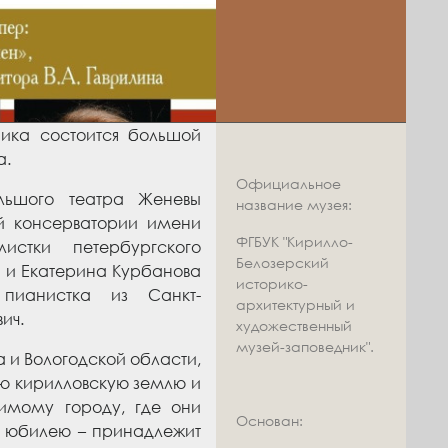
ника состоится большой
а.
Официальное
льшого театра Женевы
название музея:
ой консерватории имени
ФГБУК "Кирилло-
стки петербургского
Белозерский
) и Екатерина Курбанова
историко-
 пианистка из Санкт-
архитектурный и
ич.
художественный
музей-заповедник".
 и Вологодской области,
тую кирилловскую землю и
имому городу, где они
Основан:
му юбилею – принадлежит