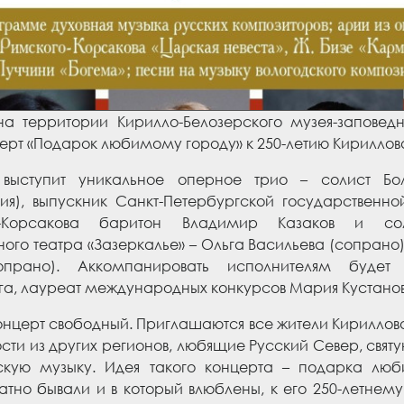
на территории Кирилло-Белозерского музея-заповед
ерт «Подарок любимому городу» к 250-летию Кириллов
выступит уникальное оперное трио – солист Бо
ия), выпускник Санкт-Петербургской государственн
о-Корсакова баритон Владимир Казаков и соли
ого театра «Зазеркалье» – Ольга Васильева (сопрано
сопрано). Аккомпанировать исполнителям будет
га, лауреат международных конкурсов Мария Кустанов
онцерт свободный. Приглашаются все жители Кириллова
ости из других регионов, любящие Русский Север, свя
скую музыку. Идея такого концерта – подарка люб
атно бывали и в который влюблены, к его 250-летне