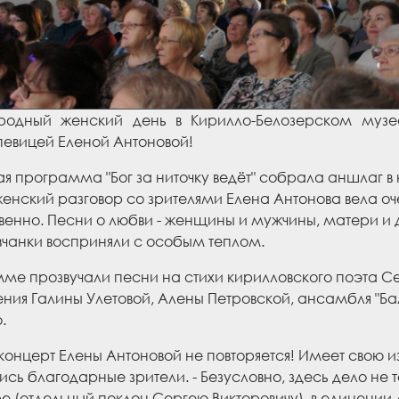
одный женский день в Кирилло-Белозерском музее
певицей Еленой Антоновой!
я программа "Бог за ниточку ведёт" собрала аншлаг в
енский разговор со зрителями Елена Антонова вела оче
енно. Песни о любви - женщины и мужчины, матери и 
вчанки восприняли с особым теплом.
ме прозвучали песни на стихи кирилловского поэта Се
ния Галины Улетовой, Алены Петровской, ансамбля "Б
.
 концерт Елены Антоновой не повторяется! Имеет свою и
ись благодарные зрители. - Безусловно, здесь дело не т
 (отдельный поклон Сергею Викторовичу), в единении