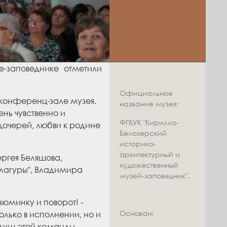
-заповеднике отметили
Официальное
 конференц-зале музея.
название музея:
нь чувственно и
ФГБУК "Кирилло-
дочерей, любви к родине
Белозерский
историко-
архитектурный и
ргея Беляшова,
художественный
алагуры", Владимира
музей-заповедник".
зюминку и поворот! -
Основан:
олько в исполнении, но и
 душ этой команды.