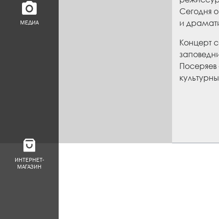
Сегодня о
и драмати
МЕДИА
Концерт с
заповедн
Посеряев 
культурны
ИНТЕРНЕТ-
МАГАЗИН