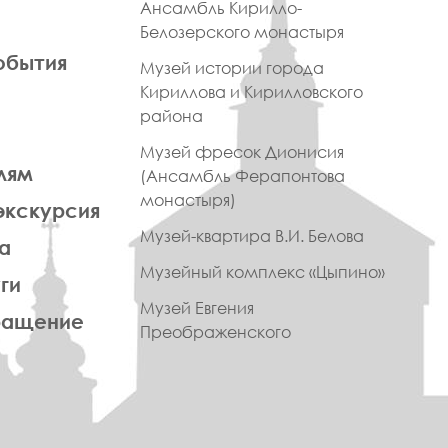
Ансамбль Кирилло-
Белозерского монастыря
обытия
Музей истории города
Кириллова и Кирилловского
района
Музей фресок Дионисия
лям
(Ансамбль Ферапонтова
монастыря)
экскурсия
Музей-квартира В.И. Белова
а
Музейный комплекс «Цыпино»
ги
Музей Евгения
ращение
Преображенского