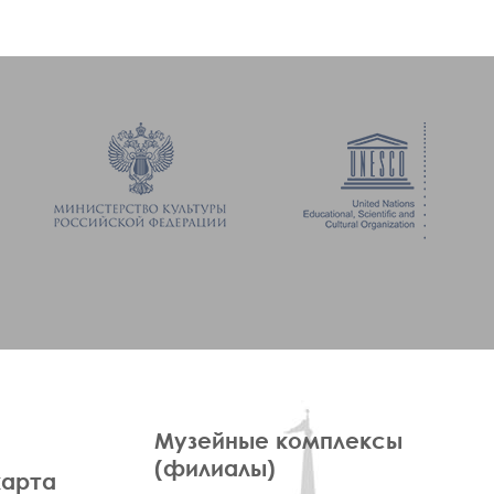
ПРАВОЕ
Музейные комплексы
МЕНЮ
(филиалы)
карта
ФУТЕР