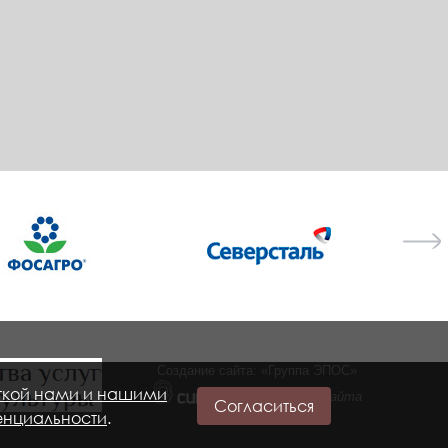
Создание сайта: «Группа ЭПОС»
ткой нами и нашими
—
Поддержка сайта
Согласиться
енциальности
.