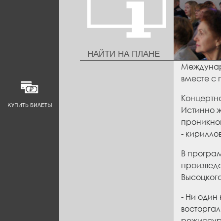
НАЙТИ НА ПЛАНЕ
Междунар
вместе с 
Концертна
КУПИТЬ БИЛЕТЫ
Истинно ж
проникнов
- кирилло
В програм
произведе
Высоцкого
- Ни один
восторгал
режиссуре