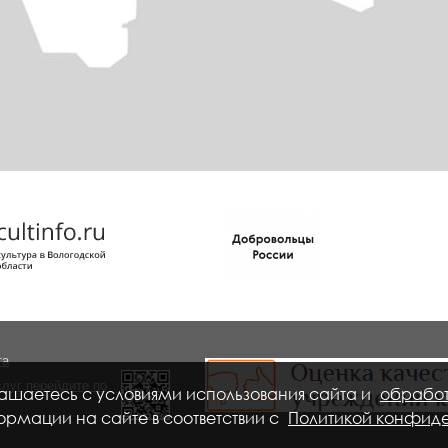
та
луг перейдите по
лашаетесь с условиями использования сайта и
обрабо
рмации на сайте в соответствии с
Политикой конфид