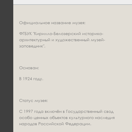
Официальное название музея:
ФГБУК "Кирилло-Белозерский историко-
архитектурный и художественный музей-
заповедник".
Основан:
В 1924 году.
Статус музея:
С 1997 года включён в Государственный свод
особо ценных объектов культурного наследия
народов Российской Федерации.