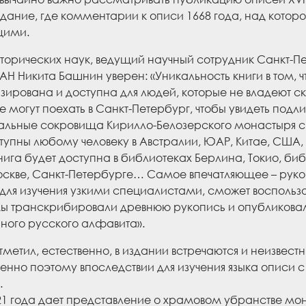
дание, где комментарии к описи 1668 года, над котор
щими.
торических наук, ведущий научный сотрудник Санкт-Пе
АН Никита Башнин уверен: «Уникальность книги в том, ч
ирована и доступна для людей, которые не владеют ск
е могут поехать в Санкт-Петербург, чтобы увидеть подли
альные сокровища Кирилло-Белозерского монастыря с 
тупны любому человеку в Австралии, ЮАР, Китае, США,
нига будет доступна в библиотеках Берлина, Токио, би
оскве, Санкт-Петербурге… Самое впечатляющее – руко
для изучения узкими специалистами, сможет воспольз
мы транскрибировали древнюю рукопись и опубликова
ного русского алфавита».
метил, естественно, в издании встречаются и неизве
енно поэтому впоследствии для изучения языка описи с
.
21 года дает представление о храмовом убранстве мо