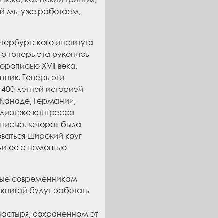
ой мы уже работаем,
тербургского института
то теперь эта рукопись
орописью XVII века,
нник. Теперь эти
400-летней историей
 Канаде, Германии,
блиотеке конгресса
писью, которая была
оваться широкий круг
ли ее с помощью
стные современникам
 книгой будут работать
настыря, сохраненном от