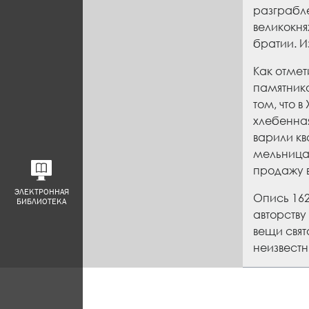
разграбле
великокня
братии. 
Как отмет
памятнико
том, что 
хлебенная
варили кв
мельница.
продажу в
ЭЛЕКТРОННАЯ
Опись 162
БИБЛИОТЕКА
авторству
вещи свят
неизвестн