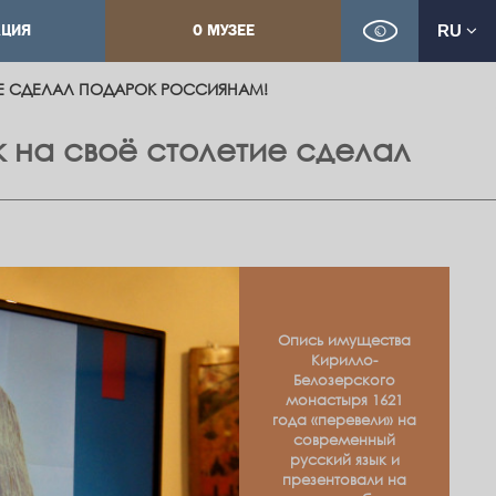
КЦИЯ
О МУЗЕЕ
RU
ИЕ СДЕЛАЛ ПОДАРОК РОССИЯНАМ!
 на своё столетие сделал
Опись имущества
Кирилло-
Белозерского
монастыря 1621
года «перевели» на
современный
русский язык и
презентовали на