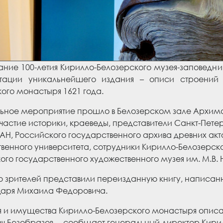
ние 100-летия Кирилло-Белозерского музея-заповедни
тации уникальнейшего издания – описи строений
ого монастыря 1621 года.
ное мероприятие прошло в Белозерском зале Архима
частие историки, краеведы, представители Санкт-Пете
АН, Российского государственного архива древних акто
венного университета, сотрудники Кирилло-Белозерско
го государственного художественного музея им. М.В. 
 зрителей представили переизданную книгу, написанн
царя Михаила Федоровича.
я и имущества Кирилло-Белозерского монастыря опис
 Безобразов, – сообщает генеральный директор Кирил