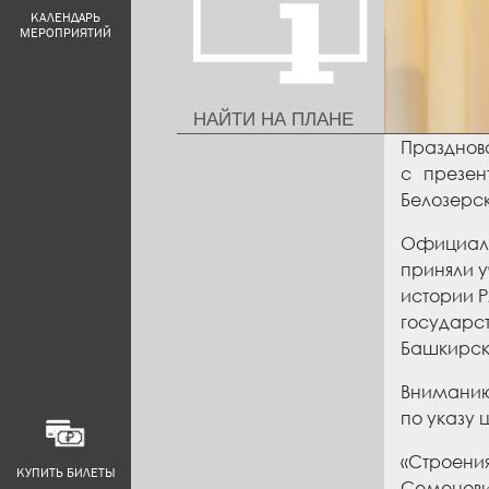
КАЛЕНДАРЬ
МЕРОПРИЯТИЙ
НАЙТИ НА ПЛАНЕ
Празднова
с презен
Белозерск
Официаль
приняли у
истории Р
государст
Башкирско
Вниманию
по указу 
«Строени
КУПИТЬ БИЛЕТЫ
Семенович