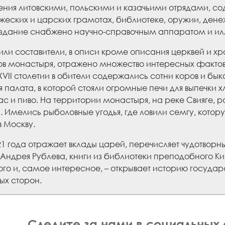
ния литовскими, польскими и казачьими отрядами, со
жеских и царских грамотах, библиотеке, оружии, дене
Издание снабжено научно-справочным аппаратом и и
или составители, в описи кроме описания церквей и хр
в монастыря, отражено множество интересных фактов.
в XVII столетии в обители содержались сотни коров и бы
 палата, в которой стояли огромные печи для выпечки 
ас и пиво. На территории монастыря, на реке Свияге, 
 Имелись рыболовные угодья, где ловили семгу, котор
 Москву.
1 года отражает вклады царей, перечисляет чудотвор
 Андрея Рублева, книги из библиотеки преподобного К
ого и, самое интересное, – открывает историю государ
ых сторон.
Следите за нами в социальных 