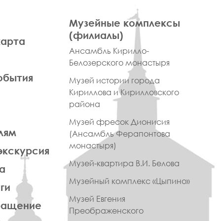
ПРАВОЕ
Музейные комплексы
МЕНЮ
(филиалы)
карта
ФУТЕР
Ансамбль Кирилло-
Белозерского монастыря
обытия
Музей истории города
Кириллова и Кирилловского
района
Музей фресок Дионисия
лям
(Ансамбль Ферапонтова
монастыря)
экскурсия
Музей-квартира В.И. Белова
а
Музейный комплекс «Цыпино»
ги
Музей Евгения
ращение
Преображенского