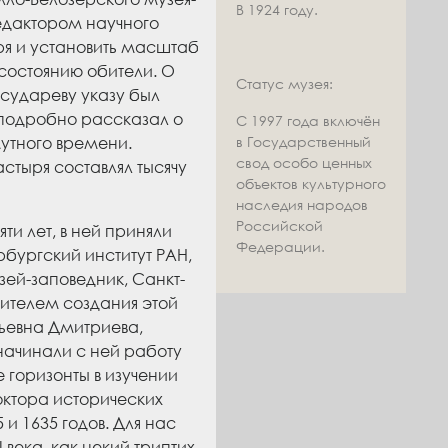
В 1924 году.
едактором научного
ря и установить масштаб
состоянию обители. О
Статус музея:
осудареву указу был
 подробно рассказал о
С 1997 года включён
мутного времени.
в Государственный
свод особо ценных
стыря составлял тысячу
объектов культурного
наследия народов
Российской
и лет, в ней приняли
Федерации.
рбургский институт РАН,
ей-заповедник, Санкт-
ителем создания этой
льевна Дмитриева,
начинали с ней работу
 горизонты в изучении
октора исторических
и 1635 годов. Для нас
ека, как некий триптих,