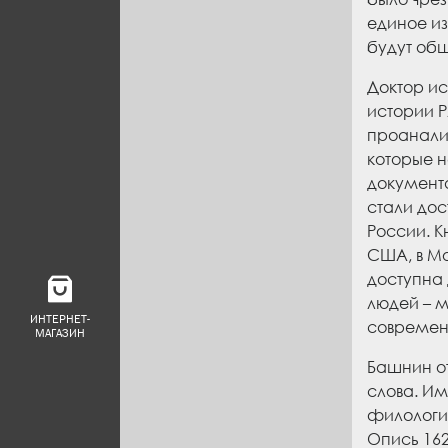
единое из
будут об
Доктор ис
истории Р
проанализ
которые н
документ
стали дос
России. К
США, в М
доступна 
людей – 
ИНТЕРНЕТ-
современ
МАГАЗИН
Башнин от
слова. Им
филологи
Опись 16