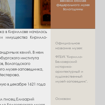
вековом юбилее
федерального музея
Вологодчины
ка в Кириллове началось
 и имущества Кирилло-
Официальное
название музея:
ндричьих келий. В нем
ФГБУК "Кирилло-
рбургского института
Белозерский
в, Вологодского
историко-
го музея-заповедника,
архитектурный и
Нестерова.
художественный
музей-заповедник".
ую в декабре 1621 года
Основан:
ал писец Елизарий
ло-Белозерского музея-