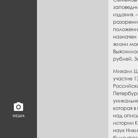
заповедн
издания. 
разорени
положении
назначен 
жизни мон
Выяснилос
рублей. З
Михаил Ша
участие 1
Российска
Петербург
уникальне
которая в
над опись
МЕДИА
истории К
наук Ники
было чрез