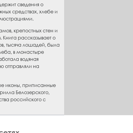
держит сведения о
жных средствах, хлебе и
ллюстрациями.
амов, крепостных стен и
 Книга рассказывает о
ков, тысяча лошадей, была
хлеба, в монастыре
работала водяная
ую отправляли на
ные иконы, приписанные
ирилла Белозерского,
ства российского с
сетях