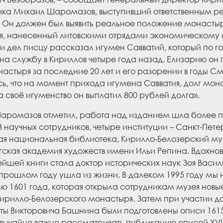
ика Михаил Шаромазов, выступивший ответственным р
– Он должен был выявить реальное положение монасты
я, нанесенный литовскими отрядами экономическому 
 дел писцу рассказал игумен Савватий, который по г
на службу в Кириллов четыре года назад. Елизарию он
астыря за последние 20 лет и его разорении в годы С
ь, что на момент прихода игумена Савватия, долг мона
а своё игуменство он выплатил 800 рублей долга».
ромазов отметил, работа над изданием шла более пят
3 научных сотрудников, четыре институции – Санкт-Пете
я национальная библиотека, Кирилло-Белозерский муз
ская академия художеств имени Ильи Репина. Вдохнов
йшей книги стала доктор исторических наук Зоя Васи
 прошлом году ушла из жизни. В далеком 1995 году мы 
ю 1601 года, которая открыла сотрудникам музея новые
ирилло-Белозерского монастыря. Затем при участии д
ты Викторовича Башнина были подготовлены описи 1615 
вычайно важно рассматривать публикацию описей XVII в