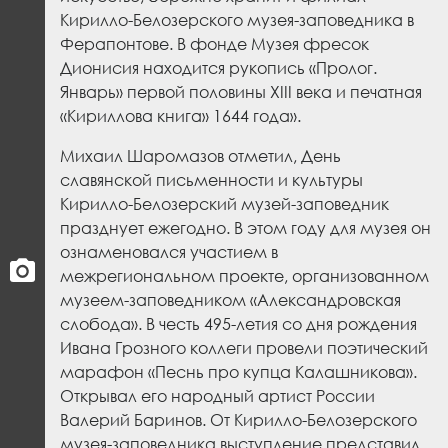
Кирилло-Белозерского музея-заповедника в
Ферапонтове. В фонде Музея фресок
Дионисия находится рукопись «Пролог.
Январь» первой половины XIII века и печатная
«Кириллова книга» 1644 года».
Михаил Шаромазов отметил, День
славянской письменности и культуры
Кирилло-Белозерский музей-заповедник
празднует ежегодно. В этом году для музея он
ознаменовался участием в
межрегиональном проекте, организованном
музеем-заповедником «Александровская
слобода». В честь 495-летия со дня рождения
Ивана Грозного коллеги провели поэтический
марафон «Песнь про купца Калашникова».
Открывал его народный артист России
Валерий Баринов. От Кирилло-Белозерского
музея-заповедника выступление представил