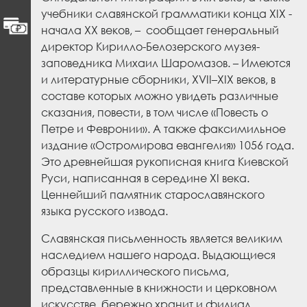
учебники славянской грамматики конца XIX -
начала XX веков, – сообщает генеральный
директор Кирилло-Белозерского музея-
заповедника Михаил Шаромазов. – Имеются
и литературные сборники, XVII–XIX веков, в
составе которых можно увидеть различные
сказания, повести, в том числе «Повесть о
Петре и Февронии». А также факсимильное
издание «Остромирова евангелия» 1056 года.
Это древнейшая рукописная книга Киевской
Руси, написанная в середине XI века.
Ценнейший памятник старославянского
языка русского извода.
Славянская письменность является великим
наследием нашего народа. Выдающиеся
образцы кириллического письма,
представленные в книжности и церковном
искусстве, бережно хранит и филиал