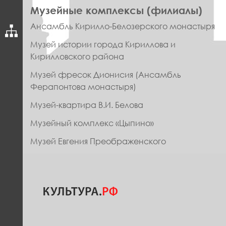
ПРАВОЕ
Музейные комплексы (филиалы)
МЕНЮ
Ансамбль Кирилло-Белозерского монастыря
ФУТЕР
Музей истории города Кириллова и
Кирилловского района
Музей фресок Дионисия (Ансамбль
Ферапонтова монастыря)
Музей-квартира В.И. Белова
Музейный комплекс «Цыпино»
Музей Евгения Преображенского